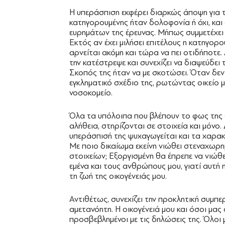
Η υπεράσπιση εκφέρει διαρκώς άποψη για τ
κατηγορουμένης ήταν δολοφονία ή όχι, και 
ευρημάτων της έρευνας. Μήπως συμμετέχει 
Εκτός αν έχει μιλήσει επιτέλους η κατηγορ
αρνείται ακόμη και τώρα να πει οτιδήποτε. 
την κατέστρεψε και συνεχίζει να διαψεύδει 
Σκοπός της ήταν να με σκοτώσει. Όταν δεν
εγκληματικό σχέδιο της, ρωτώντας οικείο 
νοσοκομείο.
Όλα τα υπόλοιπα που βλέπουν το φως της 
αλήθεια, στηρίζονται σε στοιχεία και μόνο.
υπεράσπισή της ψυχαγωγείται και τα χαρακτ
Με ποιο δικαίωμα εκείνη νιώθει στεναχωρ
στοιχείων; Εξοργισμένη θα έπρεπε να νιώθε
εμένα και τους ανθρώπους μου, γιατί αυτή η
τη ζωή της οικογένειάς μου.
Αντιθέτως, συνεχίζει την προκλητική συμπε
αμετανόητη. Η οικογένειά μου και όσοι μας
προσβεβλημένοι με τις δηλώσεις της. Όλοι μ