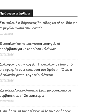
Πρόσφατα άρθρα
Στη φυλακή ο δήμαρχος Στυλίδας και άλλοι δύο για
τη μεγάλη φωτιά στη Βοιωτία
07/08/2026
Θεσσαλονίκη: Κατεπείγουσα εισαγγελική
παρέμβαση για κακοποίηση χελώνων
05/08/2026
Δολοφονία στην Κυψέλη: Η ψυχολογία πίσω από
την «ψυχρή» συμπεριφορά του δράστη – Όταν η
ιδεολογία γίνεται εργαλείο ελέγχου
05/08/2026
«Σπιτάκια Ανακύκλωσης»: Στο… μικροσκόπιο οι
συμβάσεις των 126 εκατ.ευρώ
05/08/2026
Τι συμβαίνει με την πειθαρχική έρευνα σε βάρος