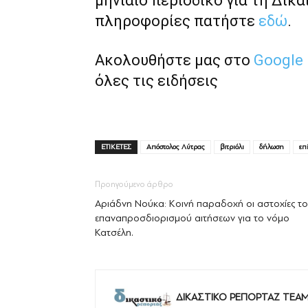
μηνιαίο περιοδικό για τη Δικα
πληροφορίες πατήστε
εδώ
.
Ακολουθήστε μας στο
Google
όλες τις ειδήσεις
ΕΤΙΚΕΤΕΣ
Απόστολος Λύτρας
βιτριόλι
δήλωση
επ
Προηγούμενο άρθρο
Αριάδνη Νούκα: Κοινή παραδοχή οι αστοχίες τ
επαναπροσδιορισμού αιτήσεων για το νόμο
Κατσέλη.
ΔΙΚΑΣΤΙΚΟ ΡΕΠΟΡΤΑΖ TEA