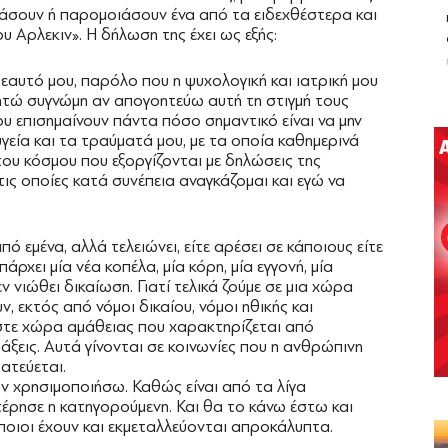
άσουν ή παρομοιάσουν ένα από τα ειδεχθέστερα και
Αρλεκιν». Η δήλωση της έχει ως εξής:
αυτό μου, παρόλο που η ψυχολογική και ιατρική μου
ζητώ συγνώμη αν απογοητεύω αυτή τη στιγμή τους
 επισημαίνουν πάντα πόσο σημαντικό είναι να μην
γεία και τα τραύματά μου, με τα οποία καθημερινά
ου κόσμου που εξοργίζονται με δηλώσεις της
ις οποίες κατά συνέπεια αναγκάζομαι και εγώ να
πό εμένα, αλλά τελειώνει, είτε αρέσει σε κάποιους είτε
πάρχει μία νέα κοπέλα, μία κόρη, μία εγγονή, μία
ν νιώθει δικαίωση. Γιατί τελικά ζούμε σε μια χώρα
ν, εκτός από νόμοι δικαίου, νόμοι ηθικής και
αστε χώρα αμάθειας που χαρακτηρίζεται από
άξεις. Αυτά γίνονται σε κοινωνίες που η ανθρώπινη
ατεύεται.
ν χρησιμοποιήσω. Καθώς είναι από τα λίγα
έρησε η κατηγορούμενη. Και θα το κάνω έστω και
άποιοι έχουν και εκμεταλλεύονται απροκάλυπτα.