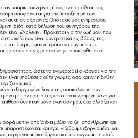
ο αν υπάρχει συνεργός ή όχι, αν η πρόθεση της
ακόμη αποφαίνεται για την ύπαρξη ή μη των
και αυτή στις έρευνες; Οπότε ας μας ενημερώσει.
ούμενη, διότι κατά δήλωση του συνηγόρου της,
Δεν είναι «Άρλεκιν». Πρόκειται για την ζωή μου, που
τα στοιχεία που είναι συντριπτικά εις βάρος της.
 το κατάφερε, έψαχνε τρόπο να συνεχίσει το
μου πρόσωπο πώς μπορεί να με επισκεφθεί στο
δημοσιότητας, ώστε να ενημερωθεί ο κόσμος για την
 Δεν είναι υποθέσεις ούτε γνώμες, όσο και αν η δήθεν
ηρίζει κωμικά.
ημένη ή εξοργισμένη λόγω της αποκάλυψης των
ι μόνο με τον εαυτό της και στεναχωρημένη μόνο για
 επίθεση δεν ήταν μόνο εναντίον μου, έχει αλλάξει και
ριφορά με την οποία έχει μάθει να ζει, απάνθρωπη και
 συμπαραστέκονται και εγώ, νιώθουμε εξοργισμένοι και
ας περιμένουμε μία εξήγηση και μια συγνώμη, η οποία