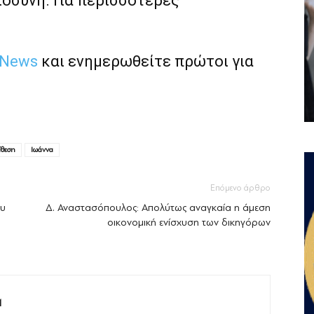
ιοσύνη. Για περισσότερες
 News
και ενημερωθείτε πρώτοι για
ίθεση
Ιωάννα
Επόμενο άρθρο
ου
Δ. Αναστασόπουλος: Απολύτως αναγκαία η άμεση
οικονομική ενίσχυση των δικηγόρων
M