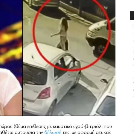
ρου (θύμα επίθεσης με καυστικό υγρό-βιτριόλι που
ραθέτω αυτούσια την
δήλωσή
της, με αφορμή ατυχείς