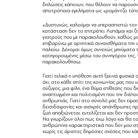
δηλώσεις κάποιων, που θέλουν να παρουσι
αποτρόπαια εγκλήματα ως «ρομάντζο τύπου 
«Δυστυχώς, καλούμαι να υπερασπιστώ τον ε
κατάσταση δεν το επιτρέπει. Λυπάμαι και 
γιατρούς που με παρακολουθούν, καθώς μου
επιβαρύνω με αρνητικά συναισθήματα την υ
παλεύω. Δέχομαι όμως συνεχώς μηνύματα τ
κατηγορουμένης μέσω του συνηγόρου της, τ
παρακολουθήσω.
Γιατί τελικά η υπόθεση αυτή ξεκινά φυσικά α
όχι, στο κάθε σπίτι της κοινωνίας μας που υ
σύζυγος, μια φίλη, ένα θύμα επίθεσης που δε
αναπτυγμένη και πολιτισμένη που την διέπου
ανθρωπιάς. Γιατί στο σύνολό μας δεν είμ
δεισιδαιμονίες και αισχρές απάνθρωπες πρ
ζωή απαξιώνεται, ευτελίζεται και δεν προστ
Να γνωρίζουν όλοι πως έχω λόγο και θα το
ανθρώπινα χαρακτηριστικά που δεν μου στ
χωρίς τις άριστες δημόσιες σχέσεις που κ