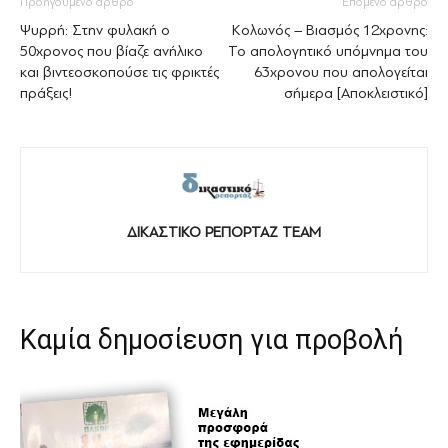
Προηγούμενο άρθρο
Επόμενο άρθρο
Ψυρρή: Στην φυλακή ο
Κολωνός – Βιασμός 12χρονης:
50χρονος που βίαζε ανήλικο
Το απολογητικό υπόμνημα του
και βιντεοσκοπούσε τις φρικτές
63χρονου που απολογείται
πράξεις!
σήμερα [Αποκλειστικό]
ΔΙΚΑΣΤΙΚΟ ΡΕΠΟΡΤΑΖ TEAM
Καμία δημοσίευση για προβολή