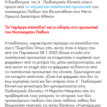
Η διευθύντρια της Α΄ Παιδιατρικής Κλινικής είναι η
πρώτη από
το ιατρικό και νοσηλευτικό προσωπικό
του
νοσοκομείου Παίδων που θα καταθέσει στο Μικτό
Ορκωτό Δικαστήριο Αθηνών.
Τα “περίεργα επεισόδια” και οι οδηγίες στο προσωπικό
του Νοσοκομείου Παίδων
Η παιδίατρος, χαρακτήρισε περίεργα τα επεισόδια που
είχε η Τζωρτζίνα. Όπως είπε, αυτός ήταν ο λόγος που
από την Παρασκευή 28-1-2022 έδωσε εντολή στο
νοσηλευτικό προσωπικό να σταματήσει η χορήγηση των
φαρμάκων από τη μητέρα της, μέσω γαστροστομίας, και
από εκείνη τη στιγμή όλα τα φάρμακα να δίνονται από
το νοσηλευτικό προσωπικό της κλινικής. Ερωτώμενη για
την κεταμίνη απάντησε: «Είναι ένα φάρμακο που δεν το
έχω χορηγήσει ποτέ και δεν υπάρχει στην Α΄ Παιδιατρική
Κλινική και γενικότερα δεν χρησιμοποιείται στις
Παιδιατρικές Κλινικές». Η Μυρσίνη Μαυρίκου είπε ότι
προβλημάτισε τους γιατρούς το ιστορικό των δύο
προηγούμενων παιδιών που είχαν πεθάνει, καθώς δεν
θεωρούσαν πειστικές τις αιτίες θανάτου. «Η μητέρα μου