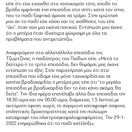
είπε ότι είχε εισαχθεί στο νοσοκομείο τότε, επειδή το
βράδυ εμφάνισε ένα επεισόδιο στο σπίτι, κατά τον ύπνο,
που το παιδί ξαφνικά άρχισε να τρέμει. Στην ερώτησή
μου αν το παιδί είχε χάσει και τις αισθήσεις του είπε
‘‘όχι’’, ήταν σαν μια εικόνα πανικού. Εντύπωση μου έκανε
ότι η μητέρα ήταν ιδιαίτερα ψύχραιμη με όλα τα
προβλήματα που αντιμετώπιζε».
Αναφερόμενη στα αλλεπάλληλα επεισόδια της
Τζωρτζίνας, η παιδίατρος του Παίδων είπε: «Μετά το
δεύτερο ή το τρίτο επεισόδιο, δεν θυμάμαι, μας έκανε
εντύπωση το εξής: Στην παρατήρησή μου ότι στα
επεισόδια που είδαμε είχε μόνο ταχυκαρδία και σε
κανένα βραδυκαρδία, η μητέρα μας είπε ότι “το μεγάλο
επεισόδιο με βραδυκαρδία δεν το έχει κάνει ακόμα, θα
δείτε”. Την ίδια ημέρα επανέλαβε άλλα δύο επεισόδια την
18.30 ώρα και την 00.00 ώρα, διάρκειας 1,5 λεπτού με
αυτόματη ύφεση, χωρίς τη σύγχρονη καταγραφή σαφούς
επιληπτικής δραστηριότητας κατά την πολύωρη
καταγραφή του ηλεκτροεγκεφαλογραφήματος. Την 29-1-
2022 ενημερώθηκα ότι το παιδί κατέληξε».