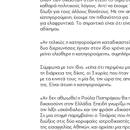
καθαρά πολιτικούς λόγους. Αντί να έχουμε 
δίωξη για τους άλλους θανάτους. Με την α
κατηγορούμενη, έχουμε την πιθανότητα για 
για ελαφρυντικά. Το σημαντικό είναι ότι είν
αδίκημα».
«Αν τελικώς η κατηγορούμενη καταδικαστεί κ
δυο διερευνήσεις έγιναν στον ίδιο χρόνο γ
μείνει ελεύθερη η κατηγορούμενη», συμπλήρ
Σύμφωνα με τον ίδιο, «είπα ότι περιμένω
τη διάρκεια της δίκης, οι 3 κυρίες που ήτα
με τα κινητά τους. η μία δε, την ώρα της α
της. Είναι άτυχη η κατηγορούμενη».
«Αν δεν αθωωθεί η Ρούλα Πισπιρίγκου θα 
δικαιοσύνη στην Ελλάδα. Επειδή γνωρίζω πώ
την λέξη «σκάνδαλο» και την φράση «δικαστ
Σε μια στιγμή παρεμβαίνει ο Τσιάρας που ή
διώξεις στις δύο κορυφαίες ιατροδικαστές.
της εισαγγελίας Αθηνών, και αρχίσει μια π