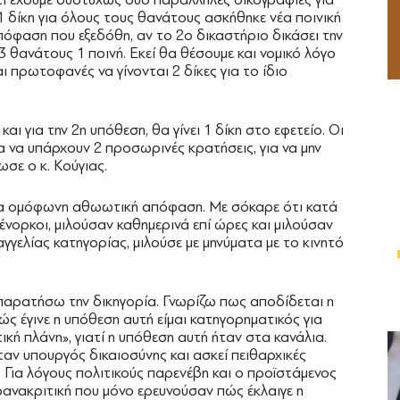
1 δίκη για όλους τους θανάτους ασκήθηκε νέα ποινική
πόφαση που εξεδόθη, αν το 2ο δικαστήριο δικάσει την
3 θανάτους 1 ποινή. Εκεί θα θέσουμε και νομικό λόγο
αι πρωτοφανές να γίνονται 2 δίκες για το ίδιο
αι για την 2η υπόθεση, θα γίνει 1 δίκη στο εφετείο. Οι
ια να υπάρχουν 2 προσωρινές κρατήσεις, για να μην
ωσε ο κ. Κούγιας.
 μια ομόφωνη αθωωτική απόφαση. Με σόκαρε ότι κατά
ν ένορκοι, μιλούσαν καθημερινά επί ώρες και μιλούσαν
παγγελίας κατηγορίας, μιλούσε με μηνύματα με το κινητό
παρατήσω την δικηγορία. Γνωρίζω πως αποδίδεται η
ς έγινε η υπόθεση αυτή είμαι κατηγορηματικός για
ική πλάνη», γιατί η υπόθεση αυτή ήταν στα κανάλια.
ταν υπουργός δικαιοσύνης και ασκεί πειθαρχικές
 Για λόγους πολιτικούς παρενέβη και ο προϊστάμενος
ροανακριτική που μόνο ερευνούσαν πώς έκλαιγε η