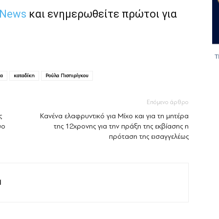
 News
και ενημερωθείτε πρώτοι για
ια
καταδίκη
Ρούλα Πισπιρίγκου
Επόμενο άρθρο
ς
Κανένα ελαφρυντικό για Μίχο και για τη μητέρα
ύο
της 12χρονης για την πράξη της εκβίασης η
πρόταση της εισαγγελέως
M