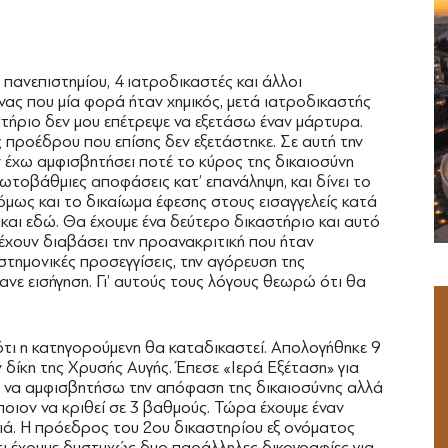
πανεπιστημίου, 4 ιατροδικαστές και άλλοι
ένας που μία φορά ήταν χημικός, μετά ιατροδικαστής
τήριο δεν μου επέτρεψε να εξετάσω έναν μάρτυρα.
ης προέδρου που επίσης δεν εξετάστηκε. Σε αυτή την
 έχω αμφισβητήσει ποτέ το κύρος της δικαιοσύνη
ρωτοβάθμιες αποφάσεις κατ’ επανάληψη, και δίνει το
μως και το δικαίωμα έφεσης στους εισαγγελείς κατά
και εδώ. Θα έχουμε ένα δεύτερο δικαστήριο και αυτό
 έχουν διαβάσει την προανακριτική που ήταν
στημονικές προσεγγίσεις, την αγόρευση της
κανε εισήγηση. Γι’ αυτούς τους λόγους θεωρώ ότι θα
 ότι η κατηγορούμενη θα καταδικαστεί. Απολογήθηκε 9
ν δίκη της Χρυσής Αυγής. Έπεσε «Ιερά Εξέταση» για
ώ να αμφισβητήσω την απόφαση της δικαιοσύνης αλλά
άποιον να κριθεί σε 3 βαθμούς. Τώρα έχουμε έναν
ιά. Η πρόεδρος του 2ου δικαστηρίου εξ ονόματος
ι έχουμε δυστυχώς δυο παράλληλες δικογραφίες για