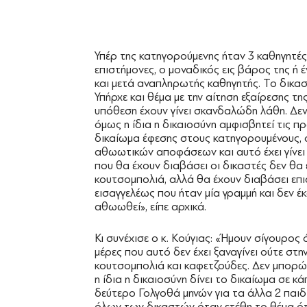
Υπέρ της κατηγορούμενης ήταν 3 καθηγητές 
επιστήμονες, ο μοναδικός εις βάρος της ή 
και μετά αναπληρωτής καθηγητής. Το δικασ
Υπήρχε και θέμα με την αίτηση εξαίρεσης τ
υπόθεση έχουν γίνει σκανδαλώδη λάθη. Δεν
όμως η ίδια η δικαιοσύνη αμφισβητεί τις π
δικαίωμα έφεσης στους κατηγορουμένους, ό
αθωωτικών αποφάσεων και αυτό έχει γίνει 
που θα έχουν διαβάσει οι δικαστές δεν θα
κουτσομπολιά, αλλά θα έχουν διαβάσει επι
εισαγγελέως που ήταν μία γραμμή και δεν έ
αθωωθεί», είπε αρχικά.
Κι συνέχισε ο κ. Κούγιας: «Ήμουν σίγουρος
μέρες που αυτό δεν έχει ξαναγίνει ούτε στη
κουτσομπολιά και καφετζούδες. Δεν μπορ
η ίδια η δικαιοσύνη δίνει το δικαίωμα σε κ
δεύτερο Γολγοθά μηνών για τα άλλα 2 παιδ
όλων των δικαστών όταν ετέθη το θέμα ότ