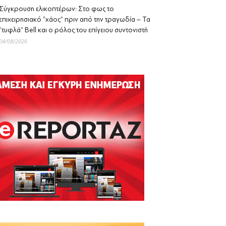
Σύγκρουση ελικοπτέρων: Στο φως το
επιχειρησιακό “χάος” πριν από την τραγωδία – Τα
“τυφλά” Bell και ο ρόλος του επίγειου συντονιστή
04/08/2026