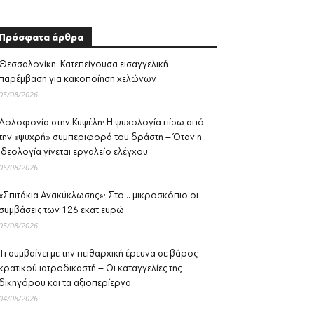
Πρόσφατα άρθρα
Θεσσαλονίκη: Κατεπείγουσα εισαγγελική
παρέμβαση για κακοποίηση χελώνων
05/08/2026
Δολοφονία στην Κυψέλη: Η ψυχολογία πίσω από
την «ψυχρή» συμπεριφορά του δράστη – Όταν η
ιδεολογία γίνεται εργαλείο ελέγχου
05/08/2026
«Σπιτάκια Ανακύκλωσης»: Στο… μικροσκόπιο οι
συμβάσεις των 126 εκατ.ευρώ
05/08/2026
Τι συμβαίνει με την πειθαρχική έρευνα σε βάρος
κρατικού ιατροδικαστή – Οι καταγγελίες της
δικηγόρου και τα αξιοπερίεργα
04/08/2026