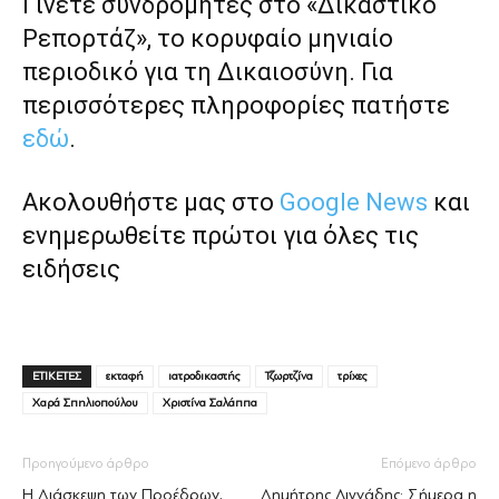
Γίνετε συνδρομητές στο «Δικαστικό
Ρεπορτάζ», το κορυφαίο μηνιαίο
περιοδικό για τη Δικαιοσύνη. Για
περισσότερες πληροφορίες πατήστε
εδώ
.
Ακολουθήστε μας στο
Google News
και
ενημερωθείτε πρώτοι για όλες τις
ειδήσεις
ΕΤΙΚΕΤΕΣ
εκταφή
ιατροδικαστής
Τζωρτζίνα
τρίχες
Χαρά Σπηλιοπούλου
Χριστίνα Σαλάππα
Προηγούμενο άρθρο
Επόμενο άρθρο
Η Διάσκεψη των Προέδρων,
Δημήτρης Λιγνάδης: Σήμερα η