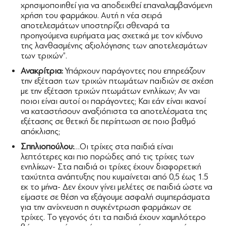
χρησιμοποιηθεί για να αποδειχθεί επαναλαμβανόμενη
χρήση του φαρμάκου. Αυτή η νέα σειρά
αποτελεσμάτων υποστηρίζει σθεναρά τα
προηγούμενα ευρήματα μας σχετικά με τον κίνδυνο
της λανθασμένης αξιολόγησης των αποτελεσμάτων
των τριχών”.
Ανακρίτρια:
Υπάρχουν παράγοντες που επηρεάζουν
την εξέταση των τριχών πτωμάτων παιδιών σε σχέση
με την εξέταση τριχών πτωμάτων ενηλίκων; Αν ναι
ποιοι είναι αυτοί οι παράγοντες; Και εάν είναι ικανοί
να καταστήσουν αναξιόπιστα τα αποτελέσματα της
εξέτασης σε θετική δε περίπτωση σε ποιο βαθμό
απόκλισης;
Σπηλιοπούλου:
…Οι τρίχες στα παιδιά είναι
λεπτότερες και πιο πορώδες από τις τρίχες των
ενηλίκων- Στα παιδιά οι τρίχες έχουν διαφορετική
ταχύτητα ανάπτυξης που κυμαίνεται από 0,5 έως 1.5
εκ το μήνα- Δεν έχουν γίνει μελέτες σε παιδιά ώστε να
είμαστε σε θέση να εξάγουμε ασφαλή συμπεράσματα
για την ανίχνευση η συγκέντρωση φαρμάκων σε
τρίχες. Το γεγονός ότι τα παιδιά έχουν χαμηλότερο