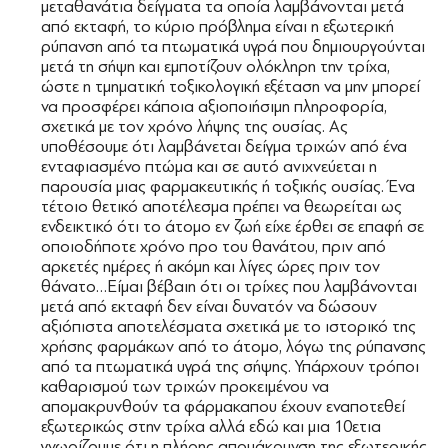
μεταθανάτια δείγματα τα οποία λαμβάνονται μετά
από εκταφή, το κύριο πρόβλημα είναι η εξωτερική
ρύπανση από τα πτωματικά υγρά που δημιουργούνται
μετά τη σήψη και εμποτίζουν ολόκληρη την τρίχα,
ώστε η τμηματική τοξικολογική εξέταση να μην μπορεί
να προσφέρει κάποια αξιοποιήσιμη πληροφορία,
σχετικά με τον χρόνο λήψης της ουσίας. Ας
υποθέσουμε ότι λαμβάνεται δείγμα τριχών από ένα
ενταφιασμένο πτώμα και σε αυτό ανιχνεύεται η
παρουσία μιας φαρμακευτικής ή τοξικής ουσίας. Ένα
τέτοιο θετικό αποτέλεσμα πρέπει να θεωρείται ως
ενδεικτικό ότι το άτομο εν ζωή είχε έρθει σε επαφή σε
οποιοδήποτε χρόνο προ του θανάτου, πριν από
αρκετές ημέρες ή ακόμη και λίγες ώρες πριν τον
θάνατο…Είμαι βέβαιη ότι οι τρίχες που λαμβάνονται
μετά από εκταφή δεν είναι δυνατόν να δώσουν
αξιόπιστα αποτελέσματα σχετικά με το ιστορικό της
χρήσης φαρμάκων από το άτομο, λόγω της ρύπανσης
από τα πτωματικά υγρά της σήψης. Υπάρχουν τρόποι
καθαρισμού των τριχών προκειμένου να
απομακρυνθούν τα φάρμακαπου έχουν εναποτεθεί
εξωτερικώς στην τρίχα αλλά εδώ και μια 10ετια
γνωρίζουμε ότι η πλήρης απομάκρυνση της εξωτερικής