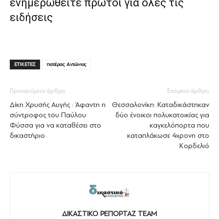
ενημερωθείτε πρώτοι για όλες τις
ειδήσεις
ΕΤΙΚΕΤΕΣ
πατέρας Αντώνιος
Προηγούμενο άρθρο
Επόμενο άρθρο
Δίκη Χρυσής Αυγής : Άφαντη η
Θεσσαλονίκη: Καταδικάστηκαν
σύντροφος του Παύλου
δύο ένοικοι πολυκατοικίας για
Φύσσα για να καταθέσει στο
καγκελόπορτα που
δικαστήριο
καταπλάκωσε 4χρονη στο
Κορδελιό
ΔΙΚΑΣΤΙΚΟ ΡΕΠΟΡΤΑΖ TEAM