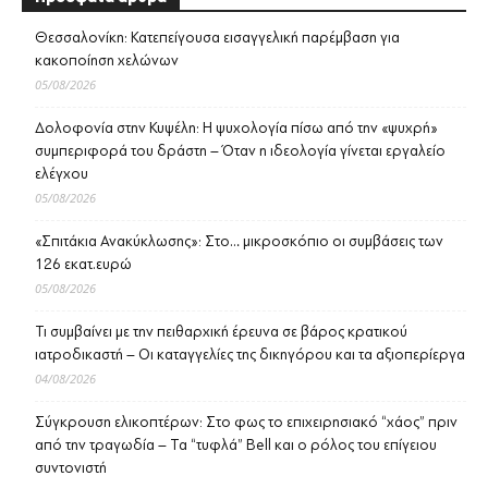
Θεσσαλονίκη: Κατεπείγουσα εισαγγελική παρέμβαση για
κακοποίηση χελώνων
05/08/2026
Δολοφονία στην Κυψέλη: Η ψυχολογία πίσω από την «ψυχρή»
συμπεριφορά του δράστη – Όταν η ιδεολογία γίνεται εργαλείο
ελέγχου
05/08/2026
«Σπιτάκια Ανακύκλωσης»: Στο… μικροσκόπιο οι συμβάσεις των
126 εκατ.ευρώ
05/08/2026
Τι συμβαίνει με την πειθαρχική έρευνα σε βάρος κρατικού
ιατροδικαστή – Οι καταγγελίες της δικηγόρου και τα αξιοπερίεργα
04/08/2026
Σύγκρουση ελικοπτέρων: Στο φως το επιχειρησιακό “χάος” πριν
από την τραγωδία – Τα “τυφλά” Bell και ο ρόλος του επίγειου
συντονιστή