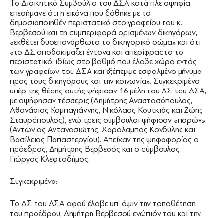
Το Διοικητικό Συμβούλιο του ΔΣΑ κατά πλειοψηφία
επεσήμανε ότι η εικόνα που δόθηκε με το
δημοσιοποιηθέν περιστατικό στο γραφείου του κ.
Βερβεσού και τη συμπεριφορά ορισμένων δικηγόρων,
«εκθέτει δυσεπανόρθωτα το δικηγορικό σώμα» και ότι
«το ΔΣ αποδοκιμάζει έντονα και απερίφραστα το
περιστατικό, ιδίως στο βαθμό που έλαβε χώρα εντός
των γραφείων του ΔΣΑ και εξέπεμψε εσφαλμένο μήνυμα
προς τους δικηγόρους και την κοινωνία». Συγκεκριμένα,
υπέρ της θέσης αυτής ψήφισαν 16 μέλη του ΔΣ του ΔΣΑ,
μειοψήφησαν τέσσερις (Δημήτρης Αναστασόπουλος,
Αθανάσιος Καμπαγιάννης, Νικόλαος Κουτκιάς και Ζώης
Σταυρόπουλος), ενώ τρεις σύμβουλοι ψήφισαν «παρών»
(Αντώνιος Αντανασιώτης, Χαράλαμπος Κονδύλης και
Βασίλειος Παπαστεργίου). Απείχαν της ψηφοφορίας ο
πρόεδρος, Δημήτρης Βερβεσός και ο σύμβουλος
Γιώργος Κλεφτοδήμος.
Συγκεκριμένα:
Το ΔΣ του ΔΣΑ αφού έλαβε υπ’ όψιν την τοποθέτηση
του προέδρου, Δημήτρη Βερβεσού ενώπιόν του και την