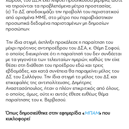
χώρους του ΔΣΑ έχει ληφθεί προσήκουσα μέριμνα, ώστε
να τηρούνται τα προβλεπόμενα μέτρα προστασίας.
(ε) Το ΔΣ αποδοκιμάζει την προβολή του περιστατικού
από ορισμένα ΜΜΕ, στο μέτρο που παραβιάστηκαν
προσωπικά δεδομένα παρισταμένων μη δημοσίων
προσώπων.
Την ίδια στιγμή, έκπληξη προκάλεσε η παραίτηση του
μέχρι πρότινος αντιπροέδρου του ΔΣΑ, κ. Θέμη Σοφού,
ο οποίος διευκρίνισε ότι η παραίτησή του δεν συνδέεται
με τα γεγονότα των τελευταίων ημερών, καθώς την είχε
θέσει στη διάθεση του προέδρου εδώ και τρεις
εβδομάδες, και κατά συνέπεια θα παραμείνει μέλος του
ΔΣ του Συλλόγου. Την ίδια στιγμή το μέλος του ΔΣ και
επικεφαλής της αντιπολίτευσης, Δημήτρης
Αναστασόπουλος, ήταν ο πλέον επικριτικός από όλους,
ο οποίος, όμως, ούτε κι αυτός έθεσε ευθέως θέμα
παραίτησης του κ. Βερβεσού.
Όπως δημοσιεύθηκε στην εφημερίδα «
ΜΠΑΜ
» που
κυκλοφορεί