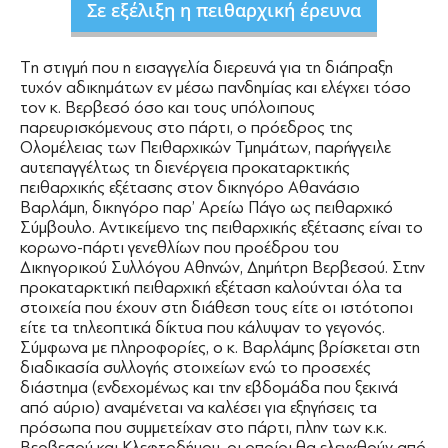
Σε εξέλιξη η πειθαρχική έρευνα
Tη στιγμή που η εισαγγελία διερευνά για τη διάπραξη
τυχόν αδικημάτων εν μέσω πανδημίας και ελέγχει τόσο
τον κ. Βερβεσό όσο και τους υπόλοιπους
παρευρισκόμενους στο πάρτι, ο πρόεδρος της
Ολομέλειας των Πειθαρχικών Τμημάτων, παρήγγειλε
αυτεπαγγέλτως τη διενέργεια προκαταρκτικής
πειθαρχικής εξέτασης στον δικηγόρο Αθανάσιο
Βαρλάμη, δικηγόρο παρ’ Αρείω Πάγο ως πειθαρχικό
Σύμβουλο. Αντικείμενο της πειθαρχικής εξέτασης είναι το
κορωνο-πάρτι γενεθλίων που προέδρου του
Δικηγορικού Συλλόγου Αθηνών, Δημήτρη Βερβεσού. Στην
προκαταρκτική πειθαρχική εξέταση καλούνται όλα τα
στοιχεία που έχουν στη διάθεση τους είτε οι ιστότοποι
είτε τα τηλεοπτικά δίκτυα που κάλυψαν το γεγονός.
Σύμφωνα με πληροφορίες, ο κ. Βαρλάμης βρίσκεται στη
διαδικασία συλλογής στοιχείων ενώ το προσεχές
διάστημα (ενδεχομένως και την εβδομάδα που ξεκινά
από αύριο) αναμένεται να καλέσει για εξηγήσεις τα
πρόσωπα που συμμετείχαν στο πάρτι, πλην των κ.κ.
Βερβεσού και Κλεφτοδήμου, οι οποίοι θα ελεγχθούν από