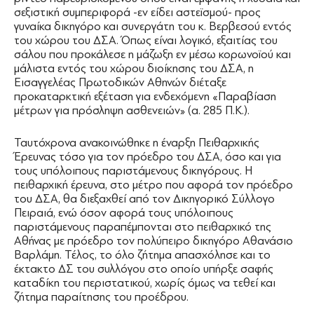
σεξιστική συμπεριφορά -εν είδει αστεϊσμού- προς
γυναίκα δικηγόρο και συνεργάτη του κ. Βερβεσού εντός
του χώρου του ∆ΣΑ. Όπως είναι λογικό, εξαιτίας του
σάλου που προκάλεσε η μάζωξη εν μέσω κορωνοϊού και
μάλιστα εντός του χώρου διοίκησης του ∆ΣΑ, η
Εισαγγελέας Πρωτοδικών Αθηνών διέταξε
προκαταρκτική εξέταση για ενδεχόμενη «Παραβίαση
μέτρων για πρόσληψη ασθενειών» (α. 285 Π.Κ.).
Ταυτόχρονα ανακοινώθηκε η έναρξη Πειθαρχικής
Έρευνας τόσο για τον πρόεδρο του ∆ΣΑ, όσο και για
τους υπόλοιπους παριστάμενους δικηγόρους. Η
πειθαρχική έρευνα, στο μέτρο που αφορά τον πρόεδρο
του ∆ΣΑ, θα διεξαχθεί από τον ∆ικηγορικό Σύλλογο
Πειραιά, ενώ όσον αφορά τους υπόλοιπους
παριστάμενους παραπέμπονται στο πειθαρχικό της
Αθήνας με πρόεδρο τον πολύπειρο δικηγόρο Αθανάσιο
Βαρλάμη. Τέλος, το όλο ζήτημα απασχόλησε και το
έκτακτο ∆Σ του συλλόγου στο οποίο υπήρξε σαφής
καταδίκη του περιστατικού, χωρίς όμως να τεθεί και
ζήτημα παραίτησης του προέδρου.