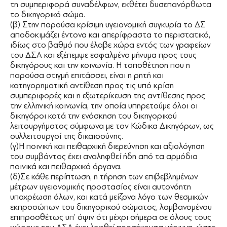
τη συμπεριφορά συναδέλφων, εκθέτει δυσεπανόρθωτα
το δικηγορικό σώμα.
(β) Στην παρούσα κρίσιμη υγειονομική συγκυρία το ΔΣ
αποδοκιμάζει έντονα και απερίφραστα το περιστατικό,
ιδίως στο βαθμό που έλαβε χώρα εντός των γραφείων
του ΔΣΑ και εξέπεμψε εσφαλμένο μήνυμα προς τους
δικηγόρους και την κοινωνία. Η τοποθέτηση που η
παρούσα στιγμή επιτάσσει, είναι η ρητή και
κατηγορηματική αντίθεση προς τις υπό κρίση
συμπεριφορές και η εξωτερίκευση της αντίθεσης προς
την ελληνική κοινωνία, την οποία υπηρετούμε όλοι οι
δικηγόροι κατά την ενάσκηση του δικηγορικού
λειτουργήματος σύμφωνα με τον Κώδικα Δικηγόρων, ως
συλλειτουργοί της δικαιοσύνης.
(γ)Η ποινική και πειθαρχική διερεύνηση και αξιολόγηση
του συμβάντος έχει αναληφθεί ήδη από τα αρμόδια
ποινικά και πειθαρχικά όργανα.
(δ)Σε κάθε περίπτωση, η τήρηση των επιβεβλημένων
μέτρων υγειονομικής προστασίας είναι αυτονόητη
υποχρέωση όλων, και κατά μείζονα λόγο των θεσμικών
εκπροσώπων του δικηγορικού σώματος, λαμβανομένου
επιπροσθέτως υπ’ όψιν ότι μέχρι σήμερα σε όλους τους