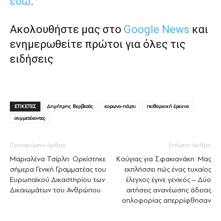
εδώ
.
Ακολουθήστε μας στο
Google News
και
ενημερωθείτε πρώτοι για όλες τις
ειδήσεις
ΕΤΙΚΕΤΕΣ
Δημήτρης Βερβεσός
κορωνο-πάρτι
πειθαρχική έρευνα
συμμετέχοντες
Προηγούμενο άρθρο
Επόμενο άρθρο
Μαριαλένα Τσίρλη: Ορκίστηκε
Κούγιας για Σφακιανάκη: Μας
σήμερα Γενική Γραμματέας του
εκπλήσσει πώς ένας τυχαίος
Ευρωπαϊκού Δικαστηρίου των
έλεγχος έγινε γενικός – Δύο
Δικαιωμάτων του Ανθρώπου
αιτήσεις ανανέωσης άδειας
οπλοφορίας απερρίφθησαν