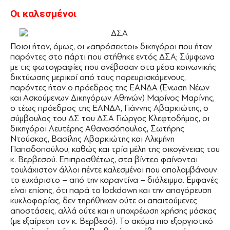
Οι καλεσμένοι
Ποιοι ήταν, όμως, οι «απρόσεκτοι» δικηγόροι που ήταν
παρόντες στο πάρτι που στήθηκε εντός ∆ΣΑ; Σύμφωνα
με τις φωτογραφίες που ανέβασαν στα μέσα κοινωνικής
δικτύωσης μερικοί από τους παρευρισκόμενους,
παρόντες ήταν ο πρόεδρος της ΕΑΝ∆Α (Ένωση Νέων
και Ασκούμενων ∆ικηγόρων Αθηνών) Μαρίνος Μαρίνης,
ο τέως πρόεδρος της ΕΑΝ∆Α, Γιάννης Αβαρκιώτης, ο
σύμβουλος του ∆Σ του ∆ΣΑ Γιώργος Κλεφτοδήμος, οι
δικηγόροι Λευτέρης Αθανασόπουλος, Σωτήρης
Ντούσκας, Βασίλης Αβαρκιώτης και Αλκμήνη
Παπαδοπούλου, καθώς και τρία μέλη της οικογένειας του
κ. Βερβεσού. Επιπροσθέτως, στα βίντεο φαίνονται
τουλάχιστον άλλοι πέντε καλεσμένοι που απολαμβάνουν
το ευχάριστο – από την καραντίνα – διάλειμμα. Εμφανές
είναι επίσης, ότι παρά το lockdown και την απαγόρευση
κυκλοφορίας, δεν τηρήθηκαν ούτε οι απαιτούμενες
αποστάσεις, αλλά ούτε και η υποχρέωση χρήσης μάσκας
(με εξαίρεση τον κ. Βερβεσό). Το ακόμα πιο εξοργιστικό