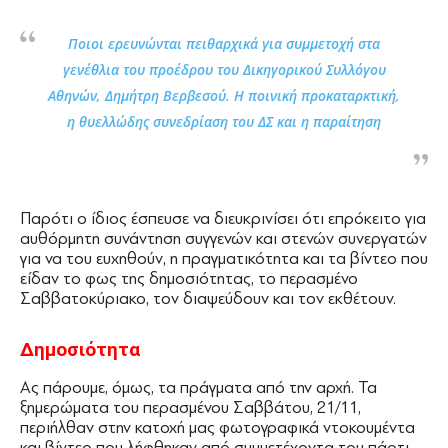
Ποιοι ερευνώνται πειθαρχικά για συµµετοχή στα
γενέθλια του προέδρου του ∆ικηγορικού Συλλόγου
Αθηνών, ∆ηµήτρη Βερβεσού. Η ποινική προκαταρκτική,
η θυελλώδης συνεδρίαση του ∆Σ και η παραίτηση
Παρότι ο ίδιος έσπευσε να διευκρινίσει ότι επρόκειτο για
αυθόρμητη συνάντηση συγγενών και στενών συνεργατών
για να του ευχηθούν, η πραγματικότητα και τα βίντεο που
είδαν το φως της δημοσιότητας, το περασμένο
Σαββατοκύριακο, τον διαψεύδουν και τον εκθέτουν.
∆ημοσιότητα
Ας πάρουμε, όμως, τα πράγματα από την αρχή. Τα
ξημερώματα του περασμένου Σαββάτου, 21/11,
περιήλθαν στην κατοχή μας φωτογραφικά ντοκουμέντα
και βίντεο που λήφθηκαν από συμμετέχοντα του πάρτι