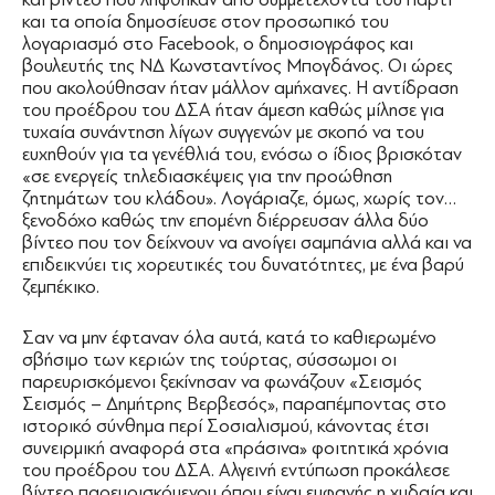
και τα οποία δημοσίευσε στον προσωπικό του
λογαριασμό στο Facebook, ο δημοσιογράφος και
βουλευτής της Ν∆ Κωνσταντίνος Μπογδάνος. Οι ώρες
που ακολούθησαν ήταν μάλλον αμήχανες. Η αντίδραση
του προέδρου του ∆ΣΑ ήταν άμεση καθώς μίλησε για
τυχαία συνάντηση λίγων συγγενών με σκοπό να του
ευχηθούν για τα γενέθλιά του, ενόσω ο ίδιος βρισκόταν
«σε ενεργείς τηλεδιασκέψεις για την προώθηση
ζητημάτων του κλάδου». Λογάριαζε, όμως, χωρίς τον…
ξενοδόχο καθώς την επομένη διέρρευσαν άλλα δύο
βίντεο που τον δείχνουν να ανοίγει σαμπάνια αλλά και να
επιδεικνύει τις χορευτικές του δυνατότητες, με ένα βαρύ
ζεμπέκικο.
Σαν να μην έφταναν όλα αυτά, κατά το καθιερωμένο
σβήσιμο των κεριών της τούρτας, σύσσωμοι οι
παρευρισκόμενοι ξεκίνησαν να φωνάζουν «Σεισμός
Σεισμός – ∆ημήτρης Βερβεσός», παραπέμποντας στο
ιστορικό σύνθημα περί Σοσιαλισμού, κάνοντας έτσι
συνειρμική αναφορά στα «πράσινα» φοιτητικά χρόνια
του προέδρου του ∆ΣΑ. Αλγεινή εντύπωση προκάλεσε
βίντεο παρευρισκόμενου όπου είναι εμφανής η χυδαία και