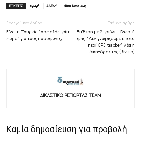
ΕΤΙΚΕΤΕΣ
αγωγή
ΑΔΕΔΥ
Νίκη Κεραμέως
Προηγούμενο άρθρο
Επόμενο άρθρο
Είναι η Τουρκία “ασφαλής τρίτη
Επίθεση με βιτριόλι – Γνωστή
χώρα” για τους πρόσφυγες;
Έφης: “Δεν γνωρίζουμε τίποτα
περί GPS tracker” λέει η
δικηγόρος της (βίντεο)
ΔΙΚΑΣΤΙΚΟ ΡΕΠΟΡΤΑΖ TEAM
Καμία δημοσίευση για προβολή