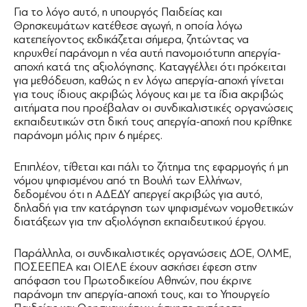
Για το λόγο αυτό, η υπουργός Παιδείας και
Θρησκευμάτων κατέθεσε αγωγή, η οποία λόγω
κατεπείγοντος εκδικάζεται σήμερα, ζητώντας να
κηρυχθεί παράνομη η νέα αυτή πανομοιότυπη απεργία-
αποχή κατά της αξιολόγησης. Καταγγέλλει ότι πρόκειται
για μεθόδευση, καθώς η εν λόγω απεργία-αποχή γίνεται
για τους ίδιους ακριβώς λόγους και με τα ίδια ακριβώς
αιτήματα που προέβαλαν οι συνδικαλιστικές οργανώσεις
εκπαιδευτικών στη δική τους απεργία-αποχή που κρίθηκε
παράνομη μόλις πριν 6 ημέρες.
Επιπλέον, τίθεται και πάλι το ζήτημα της εφαρμογής ή μη
νόμου ψηφισμένου από τη Βουλή των Ελλήνων,
δεδομένου ότι η ΑΔΕΔΥ απεργεί ακριβώς για αυτό,
δηλαδή για την κατάργηση των ψηφισμένων νομοθετικών
διατάξεων για την αξιολόγηση εκπαιδευτικού έργου.
Παράλληλα, οι συνδικαλιστικές οργανώσεις ΔΟΕ, ΟΛΜΕ,
ΠΟΣΕΕΠΕΑ και ΟΙΕΛΕ έχουν ασκήσει έφεση στην
απόφαση του Πρωτοδικείου Αθηνών, που έκρινε
παράνομη την απεργία-αποχή τους, και το Υπουργείο