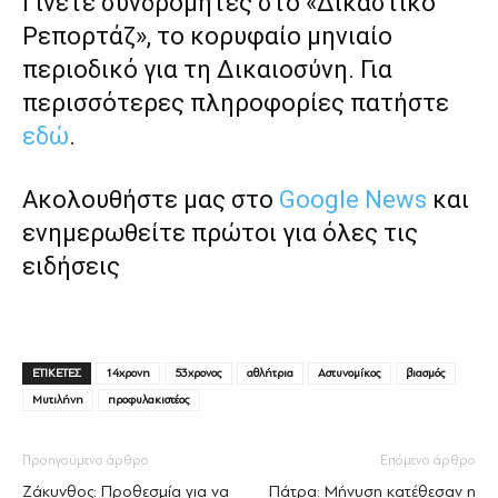
Γίνετε συνδρομητές στο «Δικαστικό
Ρεπορτάζ», το κορυφαίο μηνιαίο
περιοδικό για τη Δικαιοσύνη. Για
περισσότερες πληροφορίες πατήστε
εδώ
.
Ακολουθήστε μας στο
Google News
και
ενημερωθείτε πρώτοι για όλες τις
ειδήσεις
ΕΤΙΚΕΤΕΣ
14χρονη
53χρονος
αθλήτρια
Αστυνομίκος
βιασμός
Μυτιλήνη
προφυλακιστέος
Προηγούμενο άρθρο
Επόμενο άρθρο
Ζάκυνθος: Προθεσμία για να
Πάτρα: Μήνυση κατέθεσαν η