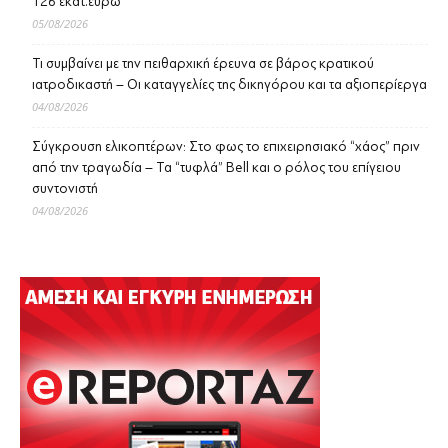
126 εκατ.ευρώ
05/08/2026
Τι συμβαίνει με την πειθαρχική έρευνα σε βάρος κρατικού
ιατροδικαστή – Οι καταγγελίες της δικηγόρου και τα αξιοπερίεργα
04/08/2026
Σύγκρουση ελικοπτέρων: Στο φως το επιχειρησιακό “χάος” πριν
από την τραγωδία – Τα “τυφλά” Bell και ο ρόλος του επίγειου
συντονιστή
04/08/2026