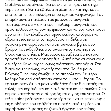
Cretalive, αποφαίνεται ότι σε εκείνη τη χρονική στιγμή
πήρε το πιστόλι, το έβαλε στη μέση του και πήγε κάτω
από το σπίτι του Ξυλούρη όπου άρχισε να φωνάζει. Τον
απομάκρυνε ο πατέρας του με άλλους συγγενείς.
Ταυτόχρονα στην οικία του Γ. Ξυλούρη συγγενείς του
προσπαθούσαν να τον ηρεμήσουν και να τον κρατήσουν
στο σπίτι. Τον κλείδωσαν όμως εκείνος κατάφερε να
«δραπετεύσει» από το παράθυρο, πήδηξε στην
παρακείμενη ταράτσα και στην συνέχεια βγήκε στο
δρόμο. Κατευθύνθηκε στο αυτοκίνητο του, πήρε το
Glock και το όπλισε. Μάρτυρας καταθέτει ότι μάταια
προσπάθησε να τον αποτρέψει. Αυτό πήγε να κάνει και ο
Λευτέρης Καλομοίρης, όμως πιάστηκαν στα χέρια. Στη
διάρκεια της πάλης, αναφέρεται στο βούλευμα, ο
Γιώργης Ξυλούρης έπληξε με το πιστόλι τον Λευτέρη
Καλομοίρη από απόσταση κάτω του μισού μέτρου. Το
τραύμα στον άτυχο μαντιναδολόγο ήταν διαμπερές και
έπληξε την καρδιά, την κοιλιακή αορτή και το συκώτι. Στο
σημείο κατέφθασαν ο αδερφός και ο γιος του νεκρού. Ο
τελευταίος βλέποντας τον πατέρα του να κείτεται χωρίς
τις αισθήσεις του τράβηξε το πιστόλι από τη μέση και
πυροβόλησε 7 φορές σε ζωτικά όργανα τον επίσης