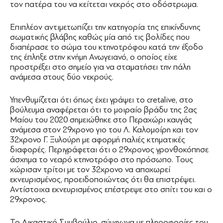
τον πατέρα του να κείτεται νεκρός στο οδόστρωμα.
Επιπλέον αντιμετωπίζει την κατηγορία της επικίνδυνης
σωματικής βλάβης καθώς μία από τις βολίδες που
διαπέρασε το σώμα του κτηνοτρόφου κατά την έξοδο
της έπληξε στην κνήμη Ανωγειανό, ο οποίος είχε
προστρέξει στο σημείο για να σταματήσει την πάλη
ανάμεσα στους δύο νεκρούς.
Υπενθυμίζεται ότι όπως έχει γράψει το cretalive, στο
βούλευμα αναφέρεται ότι το μοιραίο βράδυ της 2ας
Μαίου του 2020 σημειώθηκε στο Περαχώρι καυγάς
ανάμεσα στον 29χρονο γιο του Λ. Καλομοίρη και τον
32χρονο Γ. Ξυλούρη με αφορμή παλιές κτηματικές
διαφορές. Περιγράφεται ότι ο 29χρονος γρονθοκόπησε
άσχημα το νεαρό κτηνοτρόφο στο πρόσωπο. Τους
χώρισαν τρίτοι με τον 32χρονο να αποχωρεί
εκνευρισμένος, προειδοποιώντας ότι θα επιστρέψει.
Αντίστοιχα εκνευρισμένος επέστρεψε στο σπίτι του και ο
29χρονος.
Το Δικαστικό Συμβούλιο, σύμφωνα με πληροφορίες του