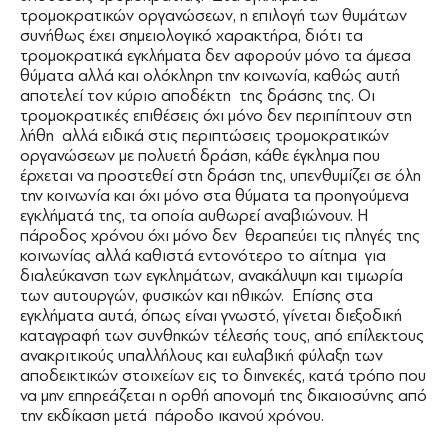
τρομοκρατικών οργανώσεων, η επιλογή των θυμάτων
συνήθως έχει σημειολογικό χαρακτήρα, διότι τα
τρομοκρατικά εγκλήματα δεν αφορούν μόνο τα άμεσα
θύματα αλλά και ολόκληρη την κοινωνία, καθώς αυτή
αποτελεί τον κύριο αποδέκτη της δράσης της. Οι
τρομοκρατικές επιθέσεις όχι μόνο δεν περιπίπτουν στη
λήθη αλλά ειδικά στις περιπτώσεις τρομοκρατικών
οργανώσεων με πολυετή δράση, κάθε έγκλημα που
έρχεται να προστεθεί στη δράση της, υπενθυμίζει σε όλη
την κοινωνία και όχι μόνο στα θύματα τα προηγούμενα
εγκλήματά της, τα οποία αυθωρεί αναβιώνουν. Η
πάροδος χρόνου όχι μόνο δεν θεραπεύει τις πληγές της
κοινωνίας αλλά καθιστά εντονότερο το αίτημα για
διαλεύκανση των εγκλημάτων, ανακάλυψη και τιμωρία
των αυτουργών, φυσικών και ηθικών. Επίσης στα
εγκλήματα αυτά, όπως είναι γνωστό, γίνεται διεξοδική
καταγραφή των συνθηκών τέλεσής τους, από επίλεκτους
ανακριτικούς υπαλλήλους και ευλαβική φύλαξη των
αποδεικτικών στοιχείων εις το διηνεκές, κατά τρόπο που
να μην επηρεάζεται η ορθή απονομή της δικαιοσύνης από
την εκδίκαση μετά πάροδο ικανού χρόνου.