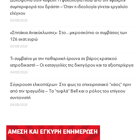
Δολοφονία στην Κυψέλη: Η ψυχολογία πίσω από την «ψυχρή»
συμπεριφορά του δράστη – Όταν η ιδεολογία γίνεται εργαλείο
ελέγχου
05/08/2026
«Σπιτάκια Ανακύκλωσης»: Στο… μικροσκόπιο οι συμβάσεις των
126 εκατ.ευρώ
05/08/2026
Τι συμβαίνει με την πειθαρχική έρευνα σε βάρος κρατικού
ιατροδικαστή – Οι καταγγελίες της δικηγόρου και τα αξιοπερίεργα
04/08/2026
Σύγκρουση ελικοπτέρων: Στο φως το επιχειρησιακό “χάος” πριν
από την τραγωδία – Τα “τυφλά” Bell και ο ρόλος του επίγειου
συντονιστή
04/08/2026