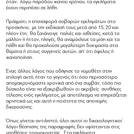
όταν, λόγω παρόδου ικανού χρόνου, τα εγκλήματα
έχουν περιπέσει σε λήθη.
Πράγματι, η επαναφορά σοβαρών εγκλημάτων στο
προσκήνιο, με την εκδίκασή τους μετά από 15, 20 και
πλέον έτη, θα ξανάνοιγε παλιές και ιαθείσες, κατά το
μάλλον ή ήττον, πληγές, θα αναμόχλευε τα μίση και τα
πάθη και θα προκαλούσε μεγαλύτερη δοκιμασία στα
θύματα ή στους συγγενείς αυτών, απ’ ότι όφελος ή
ικανοποίηση.
Ένας άλλος λόγος που οδήγησε το νομοθέτη στην
επιλογή αυτή, ήταν το γεγονός ότι όσο περισσότερο
απομακρυνόμαστε χρονικά από ένα συμβάν, τόσο πιο
δύσκολο είναι να εξακριβωθούν οι ακριβείς συνθήκες
τέλεσης ενός εγκλήματος, με αποτέλεσμα να επηρεάζεται
αρνητικά ως και αυτή η ποιότητα της απονομής
δικαιοσύνης.
Όπως γίνεται αντιληπτό, όλοι αυτοί οι δικαιολογητικοί
λόγοι θέσπισης της παραγραφής δεν υφίστανται στις
υποθέσεις τρομοκρατίας. Στα εγκλήματα