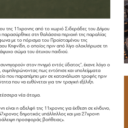
νάτου της 11χρονης από το χωριό Σιδεράδες του Δήμου
ι παρασύρθηκε στη θαλάσσια περιοχή της παραλίας
ωνα με το πόρισμα του Προϊσταμένου της
αου Κηφνίδη, ο οποίος πριν από λίγο ολοκλήρωσε τη
 άψυχο σώμα του άτυχου παιδιού.
 συνηγορούν στον πνιγμό εντός ύδατος”, έκανε λόγο ο
ς, συμπληρώνοντας πως εντόπισε και υπολείμματα
χείο που παραπέμπει μεν σε κατανάλωση τροφής πριν
ητα που να ευθύνεται για την τραγική εξέλιξη.
 τέσσερα νέα άτομα.
νη είναι η αδελφή της 11χρονης για έκθεση σε κίνδυνο,
47χρονος δημοτικός υπάλληλλος και μια 27χρονη
ράλειψη προσφοράς βοήθειας».