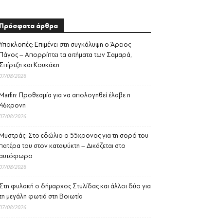
Πρόσφατα άρθρα
Υποκλοπές: Επιμένει στη συγκάλυψη ο Άρειος
Πάγος – Απορρίπτει τα αιτήματα των Σαμαρά,
Σπίρτζη και Κουκάκη
07/08/2026
Marfin: Προθεσμία για να απολογηθεί έλαβε η
46χρονη
07/08/2026
Μυστράς: Στο εδώλιο ο 55χρονος για τη σορό του
πατέρα του στον καταψύκτη – Δικάζεται στο
αυτόφωρο
07/08/2026
Στη φυλακή ο δήμαρχος Στυλίδας και άλλοι δύο για
τη μεγάλη φωτιά στη Βοιωτία
07/08/2026