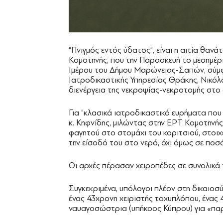
“Πνιγμός εντός ύδατος”, είναι η αιτία θα
Κομοτηνής, που την Παρασκευή το μεσημέρ
Ιμέρου του Δήμου Μαρώνειας-Σαπών, σύμφ
Ιατροδικαστικής Υπηρεσίας Θράκης, Νικόλ
διενέργεια της νεκροψίας-νεκροτομής στο
Για “κλασικά ιατροδικαστικά ευρήματα που
κ. Κηφνίδης, μιλώντας στην ΕΡΤ Κομοτηνή
φαγητού στο στομάχι του κοριτσιού, στοι
την είσοδό του στο νερό, όχι όμως σε ποσότ
Οι αρχές πέρασαν χειροπέδες σε συνολικά
Συγκεκριμένα, υπόλογοι πλέον στη δικαιοσύ
ένας 43χρονη χειριστής ταχυπλόπου, ένας 
ναυαγοσώστρια (υπήκοος Κύπρου) για «πα