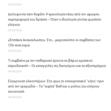
05/08/2026
Δολοφονία στην Κυψέλη: Η ψυχολογία πίσω από την «ψυχρή»
συμπεριφορά του δράστη – Όταν η ιδεολογία γίνεται εργαλείο
ελέγχου
05/08/2026
«Σπιτάκια Ανακύκλωσης»: Στο… μικροσκόπιο οι συμβάσεις των
126 εκατ.ευρώ
05/08/2026
Τι συμβαίνει με την πειθαρχική έρευνα σε βάρος κρατικού
ιατροδικαστή – Οι καταγγελίες της δικηγόρου και τα αξιοπερίεργα
04/08/2026
Σύγκρουση ελικοπτέρων: Στο φως το επιχειρησιακό “χάος” πριν
από την τραγωδία – Τα “τυφλά” Bell και ο ρόλος του επίγειου
συντονιστή
04/08/2026