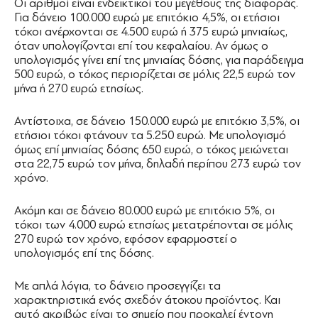
Οι αριθμοί είναι ενδεικτικοί του μεγέθους της διαφοράς.
Για δάνειο 100.000 ευρώ με επιτόκιο 4,5%, οι ετήσιοι
τόκοι ανέρχονται σε 4.500 ευρώ ή 375 ευρώ μηνιαίως,
όταν υπολογίζονται επί του κεφαλαίου. Αν όμως ο
υπολογισμός γίνει επί της μηνιαίας δόσης, για παράδειγμα
500 ευρώ, ο τόκος περιορίζεται σε μόλις 22,5 ευρώ τον
μήνα ή 270 ευρώ ετησίως.
Αντίστοιχα, σε δάνειο 150.000 ευρώ με επιτόκιο 3,5%, οι
ετήσιοι τόκοι φτάνουν τα 5.250 ευρώ. Με υπολογισμό
όμως επί μηνιαίας δόσης 650 ευρώ, ο τόκος μειώνεται
στα 22,75 ευρώ τον μήνα, δηλαδή περίπου 273 ευρώ τον
χρόνο.
Ακόμη και σε δάνειο 80.000 ευρώ με επιτόκιο 5%, οι
τόκοι των 4.000 ευρώ ετησίως μετατρέπονται σε μόλις
270 ευρώ τον χρόνο, εφόσον εφαρμοστεί ο
υπολογισμός επί της δόσης.
Με απλά λόγια, το δάνειο προσεγγίζει τα
χαρακτηριστικά ενός σχεδόν άτοκου προϊόντος. Και
αυτό ακριβώς είναι το σημείο που προκαλεί έντονη