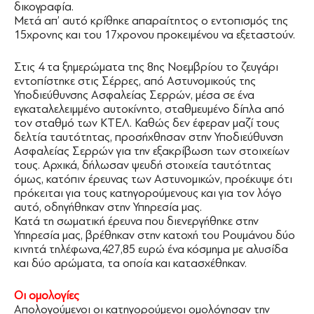
δικογραφία.
Μετά απ’ αυτό κρίθηκε απαραίτητος ο εντοπισμός της
15χρονης και του 17χρονου προκειμένου να εξεταστούν.
Στις 4 τα ξημερώματα της 8ης Νοεμβρίου το ζευγάρι
εντοπίστηκε στις Σέρρες, από Αστυνομικούς της
Υποδιεύθυνσης Ασφαλείας Σερρών, μέσα σε ένα
εγκαταλελειμμένο αυτοκίνητο, σταθμευμένο δίπλα από
τον σταθμό των ΚΤΕΛ. Καθώς δεν έφεραν μαζί τους
δελτία ταυτότητας, προσήχθησαν στην Υποδιεύθυνση
Ασφαλείας Σερρών για την εξακρίβωση των στοιχείων
τους. Αρχικά, δήλωσαν ψευδή στοιχεία ταυτότητας
όμως, κατόπιν έρευνας των Αστυνομικών, προέκυψε ότι
πρόκειται για τους κατηγορούμενους και για τον λόγο
αυτό, οδηγήθηκαν στην Υπηρεσία μας.
Κατά τη σωματική έρευνα που διενεργήθηκε στην
Υπηρεσία μας, βρέθηκαν στην κατοχή του Ρουμάνου δύο
κινητά τηλέφωνα,427,85 ευρώ ένα κόσμημα με αλυσίδα
και δύο αρώματα, τα οποία και κατασχέθηκαν.
Οι ομολογίες
Απολογούμενοι οι κατηγορούμενοι ομολόγησαν την