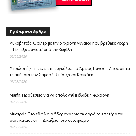
Πρόσφατα άρθρα
Λυκαβηττός: Θρίλερ με την 57χρονη γυναίκα που βρέθηκε νεκρή
– Είχε εξαφανιστεί από την Κυψέλη
08/08/2026
Υποκλοπές: Επιμένει στη συγκάλυψη ο Άρειος Πάγος – Απορρίπτει
τα αιτήματα των Σαμαρά, Σπίρτζη και Κουκάκη
07/08/2026
Marfin: Προθεσμία για να απολογηθεί έλαβε η 46χρονη
07/08/2026
Μυστράς: Στο εδώλιο ο 55χρονος για τη σορό του πατέρα του
στον καταψύκτη – Δικάζεται στο αυτόφωρο
07/08/2026