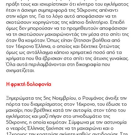
πράξη τους και ισχυρίστηκαν ότι κίνητρο του εγκλήματος
ήταν η άσχημη συμπεριφορά της 50χρονης απέναντι
στην κόρη της. Για το λόγο αυτό αποφάσισαν να τη
σκοτώσουν χορηγώντας της κάποιο δηλητήριο. Επειδή
όμως δεν μπορούσαν να το προμηθευτούν αποφάσισαν
να τη σκοτώσουν μαχαιρώνοντάς την μέσα στο σπίτι της
όταν θα κοιμόταν. Όπως είπαν ζήτησαν βοήθεια από
τον 16χρονο Έλληνα, ο οποίος και δέχτηκε ζητώντας
όμως ως αντάλλαγμα κάποιο χρηματικό ποσό από τα
χρήματα που θα έβρισκαν στο σπίτι της άτυχης γυναίκας.
Όλα αυτά περιλαμβάνονται στη δικογραφία που
σχηματίζεται.
Η φρικτή δολοφονία
Ξημερώματα της 5ης Νοεμβρίου, ο Ρουμάνος άνοιξε την
πόρτα του διαμερίσματος στον 16χρονο, του έδωσε το
μαχαίρι, που βρέθηκε κατά την αυτοψία, στον τόπο του
εγκλήματος και μαζί πήγαν στο υπνοδωμάτιο της
50χρονης, η οποία κοιμόταν. Σύμφωνα με την αστυνομία
ο νεαρός Έλληνας ξεκίνησε να τη μαχαιρώνει και ο
17χρονος την κρατούσε ακίνητη καθώς αντιδρούσε. Στη