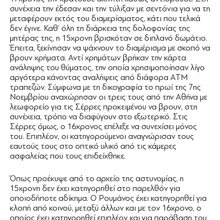
συνέχεια την έδεσαν και την τύλιξαν με σεντόνια για να τη
μεταφέρουν εκτός του διαμερίσματος, κάτι που τελικά
δεν έγινε. Καθ’ όλη τη διάρκεια της δολοφονίας της
μητέρας της, η 15χρονη βρισκόταν σε διπλανό δωμάτιο.
Έπειτα, ξεκίνησαν να ψάχνουν το διαμέρισμα με σκοπό να
βρουν χρήματα. Αντί χρημάτων βρήκαν την κάρτα
ανάληψης του θύματος, την οποία χρησιμοποίησαν λίγο
αργότερα κάνοντας αναλήψεις από διάφορα ΑΤΜ
τραπεζών. Σύμφωνα με τη δικογραφία το πρωί της 7ης
Νοεμβρίου αναχώρησαν οι τρεις τους από την Αθήνα με
λεωφορείο για τις Σέρρες προκειμένου να βρουν, στη
συνέχεια, τρόπο να διαφύγουν στο εξωτερικό. Στις
Σέρρες όμως, ο 16χρονος επέλεξε να συνεχίσει μόνος
του. Επιπλέον, οι κατηγορούμενοι αναγνώρισαν τους
εαυτούς τους στο οπτικό υλικό από τις κάμερες
ασφαλείας που τους επιδείχθηκε.
Όπως προέκυψε από το αρχείο της αστυνομίας, η
15χρονη δεν έχει κατηγορηθεί στο παρελθόν για
οποιοδήποτε αδίκημα. Ο Ρουμάνος έχει κατηγορηθεί για
κλοπή από κοινού, μεταξύ άλλων και με τον 16χρονο, ο
οποίος έχει κατηγορηθεί επιπλέον και για παράβαση του