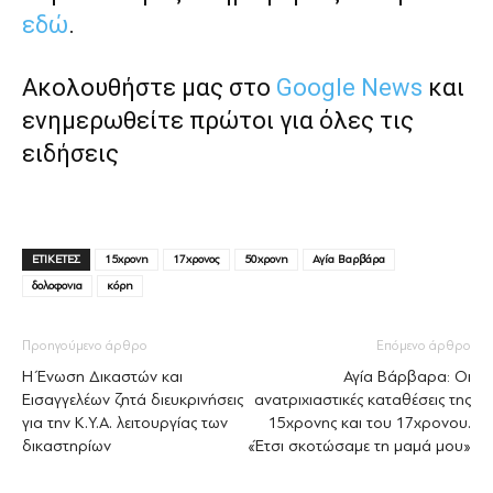
εδώ
.
Ακολουθήστε μας στο
Google News
και
ενημερωθείτε πρώτοι για όλες τις
ειδήσεις
ΕΤΙΚΕΤΕΣ
15χρονη
17χρονος
50χρονη
Αγία Βαρβάρα
δολοφονια
κόρη
Προηγούμενο άρθρο
Επόμενο άρθρο
Η Ένωση Δικαστών και
Αγία Βάρβαρα: Οι
Εισαγγελέων ζητά διευκρινήσεις
ανατριχιαστικές καταθέσεις της
για την Κ.Υ.Α. λειτουργίας των
15χρονης και του 17χρονου.
δικαστηρίων
«Έτσι σκοτώσαμε τη μαμά μου»