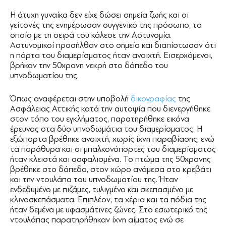
Η άτυχη γυναίκα δεν είχε δώσει σημεία ζωής και οι
γείτονές της ενημέρωσαν συγγενικό της πρόσωπο, το
οποίο με τη σειρά του κάλεσε την Αστυνομία.
Αστυνομικοί προσήλθαν στο σημείο και διαπίστωσαν ότι
η πόρτα του διαμερίσματος ήταν ανοιχτή. Εισερχόμενοι,
βρήκαν την 50χρονη νεκρή στο δάπεδο του
υπνοδωματίου της.
Όπως αναφέρεται στην υποβολή
δικογραφίας
της
Ασφάλειας Αττικής κατά την αυτοψία που διενεργήθηκε
στον τόπο του εγκλήματος, παρατηρήθηκε εικόνα
έρευνας στα δύο υπνοδωμάτια του διαμερίσματος. Η
εξώπορτα βρέθηκε ανοιχτή, χωρίς ίχνη παραβίασης, ενώ
τα παράθυρα και οι μπαλκονόπορτες του διαμερίσματος
ήταν κλειστά και ασφαλισμένα. Το πτώμα της 50χρονης
βρέθηκε στο δάπεδο, στον χώρο ανάμεσα στο κρεβάτι
και την ντουλάπα του υπνοδωματίου της. Ήταν
ενδεδυμένο με πιζάμες, τυλιγμένο και σκεπασμένο με
κλινοσκεπάσματα. Επιπλέον, τα χέρια και τα πόδια της
ήταν δεμένα με υφασμάτινες ζώνες. Στο εσωτερικό της
ντουλάπας παρατηρήθηκαν ίχνη αίματος ενώ σε