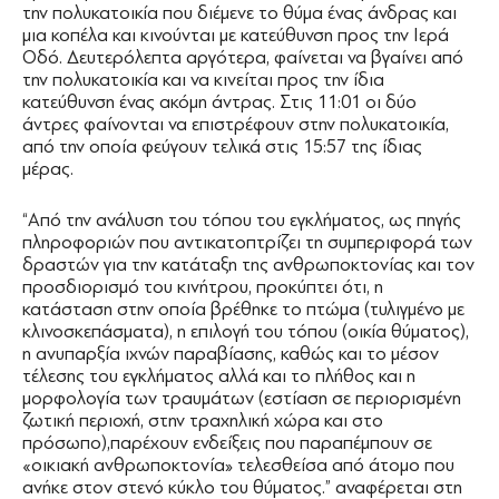
την πολυκατοικία που διέμενε το θύμα ένας άνδρας και
μια κοπέλα και κινούνται με κατεύθυνση προς την Ιερά
Οδό. Δευτερόλεπτα αργότερα, φαίνεται να βγαίνει από
την πολυκατοικία και να κινείται προς την ίδια
κατεύθυνση ένας ακόμη άντρας. Στις 11:01 οι δύο
άντρες φαίνονται να επιστρέφουν στην πολυκατοικία,
από την οποία φεύγουν τελικά στις 15:57 της ίδιας
μέρας.
“Από την ανάλυση του τόπου του εγκλήματος, ως πηγής
πληροφοριών που αντικατοπτρίζει τη συμπεριφορά των
δραστών για την κατάταξη της ανθρωποκτονίας και τον
προσδιορισμό του κινήτρου, προκύπτει ότι, η
κατάσταση στην οποία βρέθηκε το πτώμα (τυλιγμένο με
κλινοσκεπάσματα), η επιλογή του τόπου (οικία θύματος),
η ανυπαρξία ιχνών παραβίασης, καθώς και το μέσον
τέλεσης του εγκλήματος αλλά και το πλήθος και η
μορφολογία των τραυμάτων (εστίαση σε περιορισμένη
ζωτική περιοχή, στην τραχηλική χώρα και στο
πρόσωπο),παρέχουν ενδείξεις που παραπέμπουν σε
«οικιακή ανθρωποκτονία» τελεσθείσα από άτομο που
ανήκε στον στενό κύκλο του θύματος.” αναφέρεται στη