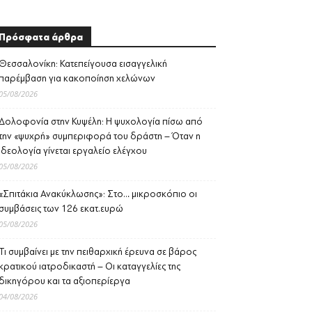
Πρόσφατα άρθρα
Θεσσαλονίκη: Κατεπείγουσα εισαγγελική
παρέμβαση για κακοποίηση χελώνων
05/08/2026
Δολοφονία στην Κυψέλη: Η ψυχολογία πίσω από
την «ψυχρή» συμπεριφορά του δράστη – Όταν η
ιδεολογία γίνεται εργαλείο ελέγχου
05/08/2026
«Σπιτάκια Ανακύκλωσης»: Στο… μικροσκόπιο οι
συμβάσεις των 126 εκατ.ευρώ
05/08/2026
Τι συμβαίνει με την πειθαρχική έρευνα σε βάρος
κρατικού ιατροδικαστή – Οι καταγγελίες της
δικηγόρου και τα αξιοπερίεργα
04/08/2026