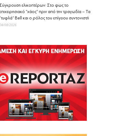
Σύγκρουση ελικοπτέρων: Στο φως το
επιχειρησιακό “χάος” πριν από την τραγωδία – Τα
“τυφλά” Bell και ο ρόλος του επίγειου συντονιστή
04/08/2026