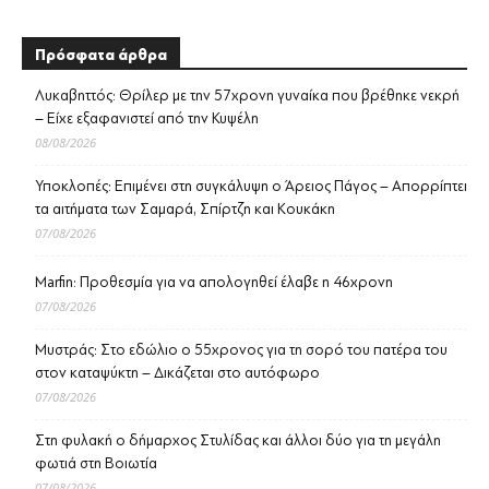
Πρόσφατα άρθρα
Λυκαβηττός: Θρίλερ με την 57χρονη γυναίκα που βρέθηκε νεκρή
– Είχε εξαφανιστεί από την Κυψέλη
08/08/2026
Υποκλοπές: Επιμένει στη συγκάλυψη ο Άρειος Πάγος – Απορρίπτει
τα αιτήματα των Σαμαρά, Σπίρτζη και Κουκάκη
07/08/2026
Marfin: Προθεσμία για να απολογηθεί έλαβε η 46χρονη
07/08/2026
Μυστράς: Στο εδώλιο ο 55χρονος για τη σορό του πατέρα του
στον καταψύκτη – Δικάζεται στο αυτόφωρο
07/08/2026
Στη φυλακή ο δήμαρχος Στυλίδας και άλλοι δύο για τη μεγάλη
φωτιά στη Βοιωτία
07/08/2026