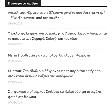
Πρόσφατα άρθρα
Λυκαβηττός: Θρίλερ με την 57χρονη γυναίκα που βρέθηκε νεκρή
– Είχε εξαφανιστεί από την Κυψέλη
08/08/2026
Υποκλοπές: Επιμένει στη συγκάλυψη ο Άρειος Πάγος – Απορρίπτει
τα αιτήματα των Σαμαρά, Σπίρτζη και Κουκάκη
07/08/2026
Marfin: Προθεσμία για να απολογηθεί έλαβε η 46χρονη
07/08/2026
Μυστράς: Στο εδώλιο ο 55χρονος για τη σορό του πατέρα του
στον καταψύκτη – Δικάζεται στο αυτόφωρο
07/08/2026
Στη φυλακή ο δήμαρχος Στυλίδας και άλλοι δύο για τη μεγάλη
φωτιά στη Βοιωτία
07/08/2026