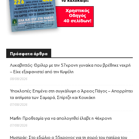
Πρόσφατα άρθρα
Λυκαβηττός: Θρίλερ με την 57χρονη γυναίκα που βρέθηκε νεκρή
– Είχε εξαφανιστεί από την Κυψέλη
08/08/2026
Υποκλοπές: Επιμένει στη συγκάλυψη ο Άρειος Πάγος – Απορρίπτει
τα αιτήματα των Σαμαρά, Σπίρτζη και Κουκάκη
07/08/2026
Marfin: Προθεσμία για να απολογηθεί έλαβε η 46χρονη
07/08/2026
Μυστράς: Στο εδώλιο ο 55χρονος για τη σορό του πατέρα του