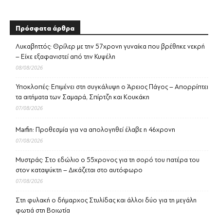
Πρόσφατα άρθρα
Λυκαβηττός: Θρίλερ με την 57χρονη γυναίκα που βρέθηκε νεκρή
– Είχε εξαφανιστεί από την Κυψέλη
08/08/2026
Υποκλοπές: Επιμένει στη συγκάλυψη ο Άρειος Πάγος – Απορρίπτει
τα αιτήματα των Σαμαρά, Σπίρτζη και Κουκάκη
07/08/2026
Marfin: Προθεσμία για να απολογηθεί έλαβε η 46χρονη
07/08/2026
Μυστράς: Στο εδώλιο ο 55χρονος για τη σορό του πατέρα του
στον καταψύκτη – Δικάζεται στο αυτόφωρο
07/08/2026
Στη φυλακή ο δήμαρχος Στυλίδας και άλλοι δύο για τη μεγάλη
φωτιά στη Βοιωτία