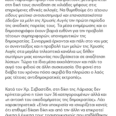
στη δική τους συνείδηση σε χιλιάδες ψήφους στις
επερχόμενες εθνικές εκλογές. Να θυμηθούμε ότι
τέτοιου
είδους ψεύτικο αντισυστημισμό και επαναστατικότητα
έδειξαν τα μέλη της Χρυσής Αυγής
την πρώτη περίοδο
της ανοδικής πορείας τους. Τα μέσα ενημέρωσης και οι
δημοσιογράφοι έχουν βαριά ευθύνη για την προβολή
τέτοιων συμπεριφορών, υπονομευτικών της
δημοκρατίας. Συνειρμικά έρχονται και πάλι στο νου μας
οι συνεντεύξεις και η προβολή των μελών της Χρυσής
Αυγής στα μεγάλα τηλεοπτικά κανάλια ως δήθεν
σωτήρων μιας κοινωνίας που βρίσκεται σε αναζήτηση
λύσεων. Τώρα τα ίδια μέσα εκκολάπτουν και πάλι το
αυγό του φιδιού σε άλλη συσκευασία. Θα φανεί στο
διάβα του χρόνου πόσο ακριβά θα πληρώσει ο λαός
μας τέτοιες αντιδημοκρατικές εκτροπές».
Κατά τον Χρ. Σεβαστίδη, στη δίκη της Λάρισας δεν
κρίνεται μόνο η τύχη των 36 κατηγορουμένων αλλά και
«η αντοχή του οικοδομήματος της δημοκρατίας». Λέει
χαρακτηριστικά: «Είναι υποκρισία να ισχυρίζεται κανείς
ότι επιθυμεί δίκαιη δίκη και από την άλλη να επικροτεί
άμεσα ή έμμεσα τους τραμπουκισμούς που επιβλήθηκαν