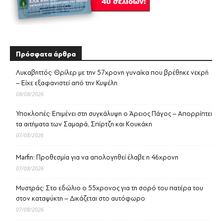
Πρόσφατα άρθρα
Λυκαβηττός: Θρίλερ με την 57χρονη γυναίκα που βρέθηκε νεκρή
– Είχε εξαφανιστεί από την Κυψέλη
08/08/2026
Υποκλοπές: Επιμένει στη συγκάλυψη ο Άρειος Πάγος – Απορρίπτει
τα αιτήματα των Σαμαρά, Σπίρτζη και Κουκάκη
07/08/2026
Marfin: Προθεσμία για να απολογηθεί έλαβε η 46χρονη
07/08/2026
Μυστράς: Στο εδώλιο ο 55χρονος για τη σορό του πατέρα του
στον καταψύκτη – Δικάζεται στο αυτόφωρο
07/08/2026