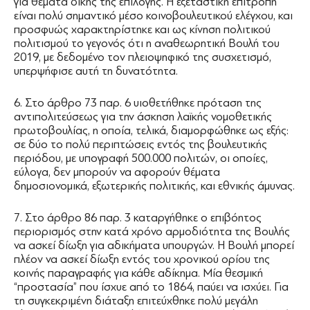
για θέματα δικής της επιλογής. Η εξεταστική επιτροπή
είναι πολύ σημαντικό μέσο κοινοβουλευτικού ελέγχου, και
προσφυώς χαρακτηρίστηκε και ως κίνηση πολιτικού
πολιτισμού το γεγονός ότι η αναθεωρητική Βουλή του
2019, με δεδομένο τον πλειοψηφικό της συσχετισμό,
υπερψήφισε αυτή τη δυνατότητα.
6. Στο άρθρο 73 παρ. 6 υιοθετήθηκε πρόταση της
αντιπολιτεύσεως για την άσκηση λαϊκής νομοθετικής
πρωτοβουλίας, η οποία, τελικά, διαμορφώθηκε ως εξής:
σε δύο το πολύ περιπτώσεις εντός της βουλευτικής
περιόδου, με υπογραφή 500.000 πολιτών, οι οποίες,
εύλογα, δεν μπορούν να αφορούν θέματα
δημοσιονομικά, εξωτερικής πολιτικής, και εθνικής άμυνας.
7. Στο άρθρο 86 παρ. 3 καταργήθηκε ο επιβόητος
περιορισμός στην κατά χρόνο αρμοδιότητα της Βουλής
να ασκεί δίωξη για αδικήματα υπουργών. Η Βουλή μπορεί
πλέον να ασκεί δίωξη εντός του χρονικού ορίου της
κοινής παραγραφής για κάθε αδίκημα. Μία θεσμική
“προστασία” που ίσχυε από το 1864, παύει να ισχύει. Για
τη συγκεκριμένη διάταξη επιτεύχθηκε πολύ μεγάλη