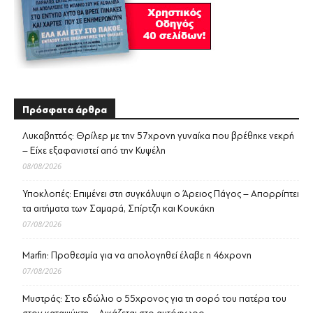
Πρόσφατα άρθρα
Λυκαβηττός: Θρίλερ με την 57χρονη γυναίκα που βρέθηκε νεκρή
– Είχε εξαφανιστεί από την Κυψέλη
08/08/2026
Υποκλοπές: Επιμένει στη συγκάλυψη ο Άρειος Πάγος – Απορρίπτει
τα αιτήματα των Σαμαρά, Σπίρτζη και Κουκάκη
07/08/2026
Marfin: Προθεσμία για να απολογηθεί έλαβε η 46χρονη
07/08/2026
Μυστράς: Στο εδώλιο ο 55χρονος για τη σορό του πατέρα του