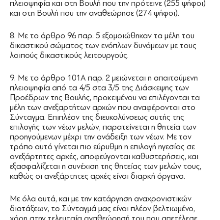
πλειοψηφία και στη Βουλή που την πρότεινε (255 ψήφοι)
και στη Βουλή που την αναθεώρησε (274 ψήφοι).
8. Με το άρθρο 96 παρ. 5 εξομοιώθηκαν τα μέλη του
δικαστικού σώματος των ενόπλων δυνάμεων με τους
λοιπούς δικαστικούς λειτουργούς.
9. Με το άρθρο 101Α παρ. 2 μειώνεται η απαιτούμενη
πλειοψηφία από τα 4/5 στα 3/5 της Διάσκεψης των
Προέδρων της Βουλής, προκειμένου να επιλέγονται τα
μέλη των ανεξαρτήτων αρχών που αναφέρονται στο
Σύνταγμα. Επιπλέον της διευκολύνσεως αυτής της
επιλογής των νέων μελών, παρατείνεται η θητεία των
προηγούμενων μέχρι την ανάδειξη των νέων. Με τον
τρόπο αυτό γίνεται πιο εύρυθμη η επιλογή ηγεσίας σε
ανεξάρτητες αρχές, αποφεύγονται καθυστερήσεις, και
εξασφαλίζεται η συνέχιση της θητείας των μελών τους,
καθώς οι ανεξάρτητες αρχές είναι διαρκή όργανα.
Με όλα αυτά, και με την κατάργηση αναχρονιστικών
διατάξεων, το Σύνταγμά μας είναι πλέον βελτιωμένο,
χάρη στην τελευταία αναθεώρησή του που απετέλεσε