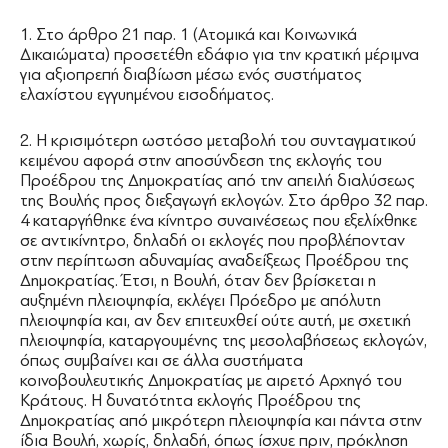
1. Στο άρθρο 21 παρ. 1 (Ατομικά και Κοινωνικά
Δικαιώματα) προσετέθη εδάφιο για την κρατική μέριμνα
για αξιοπρεπή διαβίωση μέσω ενός συστήματος
ελαχίστου εγγυημένου εισοδήματος.
2. Η κρισιμότερη ωστόσο μεταβολή του συνταγματικού
κειμένου αφορά στην αποσύνδεση της εκλογής του
Προέδρου της Δημοκρατίας από την απειλή διαλύσεως
της Βουλής προς διεξαγωγή εκλογών. Στο άρθρο 32 παρ.
4 καταργήθηκε ένα κίνητρο συναινέσεως που εξελίχθηκε
σε αντικίνητρο, δηλαδή οι εκλογές που προβλέπονταν
στην περίπτωση αδυναμίας αναδείξεως Προέδρου της
Δημοκρατίας. Έτσι, η Βουλή, όταν δεν βρίσκεται η
αυξημένη πλειοψηφία, εκλέγει Πρόεδρο με απόλυτη
πλειοψηφία και, αν δεν επιτευχθεί ούτε αυτή, με σχετική
πλειοψηφία, καταργουμένης της μεσολαβήσεως εκλογών,
όπως συμβαίνει και σε άλλα συστήματα
κοινοβουλευτικής Δημοκρατίας με αιρετό Αρχηγό του
Κράτους. Η δυνατότητα εκλογής Προέδρου της
Δημοκρατίας από μικρότερη πλειοψηφία και πάντα στην
ίδια Βουλή, χωρίς, δηλαδή, όπως ίσχυε πριν, πρόκληση