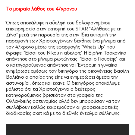
Το μοιραίο λάθος του 47χρονου
Όπως αποκάλυψε η αδελφή του δολοφονημένου
επιχειρηματία στην εκπομπή του STAR “Αλήθειες με τη
Ζήνα” μετά την παρουσία της στην ίδια εκπομπή την
παραμονή των Χριστουγέννων δέχθηκε ένα μήνυμα από
τον 47χρονο μέσω της εφαρμογής “Whats Up” που
έγραφε: “Είσαι του Νίκου η αδελφή;” Η Ειρήνη Τσακανίκα
απάντησε στο μήνυμα ρωτώντας :”Είσαι ο Γιουσέφ;” και
ο κατηγορούμενος απάντησε ναι. Έντρομη η γυναίκα
ενημέρωσε αμέσως τον δικηγόρο της οικογένειας Βασίλη
Βαλιάνο ο οποίος της είπε να ενημερώσει άμεσα την
αστυνομία , όπως και έκανε. Ο δικηγόρος αποκάλυψε
μάλιστα ότι τα Χριστούγεννα ο δεύτερος
κατηγορούμενος βρισκόταν στα γραφεία της
Ολλανδικής αστυνομίας αλλά δεν μπορούσαν να τον
συλλάβουν καθώς εκκρεμούσαν οι γραφειοκρατικές
διαδικασίες σχετικά με το διεθνές ένταλμα σύλληψης.