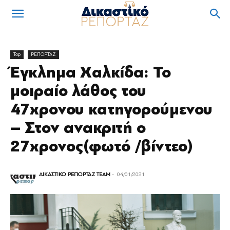
Top
ΡΕΠΟΡΤΑΖ
Έγκλημα Χαλκίδα: Το
μοιραίο λάθος του
47χρονου κατηγορούμενου
– Στον ανακριτή ο
27χρονος(φωτό /βίντεο)
ΔΙΚΑΣΤΙΚΟ ΡΕΠΟΡΤΑΖ TEAM
-
04/01/2021