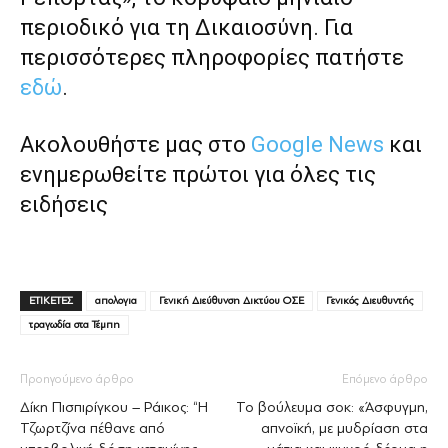
περιοδικό για τη Δικαιοσύνη. Για
περισσότερες πληροφορίες πατήστε
εδώ
.
Ακολουθήστε μας στο
Google News
και
ενημερωθείτε πρώτοι για όλες τις
ειδήσεις
ΕΤΙΚΕΤΕΣ
απολογια
Γενική Διεύθυνση Δικτύου ΟΣΕ
Γενικός Διευθυντής
τραγωδία στα Τέμπη
Προηγούμενο άρθρο
Επόμενο άρθρο
Δίκη Πισπιρίγκου – Ράικος: “Η
To βούλευμα σοκ: «Άσφυγμη,
Τζωρτζίνα πέθανε από
απνοϊκή, με μυδρίαση στα