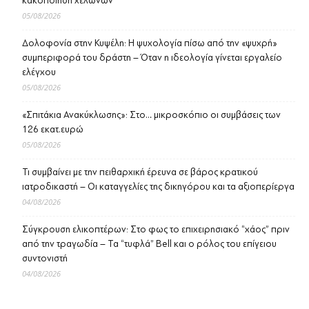
κακοποίηση χελώνων
05/08/2026
Δολοφονία στην Κυψέλη: Η ψυχολογία πίσω από την «ψυχρή»
συμπεριφορά του δράστη – Όταν η ιδεολογία γίνεται εργαλείο
ελέγχου
05/08/2026
«Σπιτάκια Ανακύκλωσης»: Στο… μικροσκόπιο οι συμβάσεις των
126 εκατ.ευρώ
05/08/2026
Τι συμβαίνει με την πειθαρχική έρευνα σε βάρος κρατικού
ιατροδικαστή – Οι καταγγελίες της δικηγόρου και τα αξιοπερίεργα
04/08/2026
Σύγκρουση ελικοπτέρων: Στο φως το επιχειρησιακό “χάος” πριν
από την τραγωδία – Τα “τυφλά” Bell και ο ρόλος του επίγειου
συντονιστή
04/08/2026