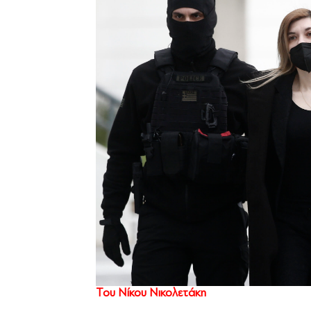
Του Νίκου Νικολετάκη