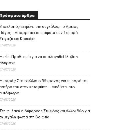
Πρόσφατα άρθρα
Υποκλοπές: Επιμένει στη συγκάλυψη ο Άρειος
Πάγος – Απορρίπτει τα αιτήματα των Σαμαρά,
Σπίρτζη και Κουκάκη
07/08/2026
Marfin: Προθεσμία για να απολογηθεί έλαβε η
46χρονη
07/08/2026
Μυστράς: Στο εδώλιο ο 55χρονος για τη σορό του
πατέρα του στον καταψύκτη – Δικάζεται στο
αυτόφωρο
07/08/2026
Στη φυλακή ο δήμαρχος Στυλίδας και άλλοι δύο για
τη μεγάλη φωτιά στη Βοιωτία
07/08/2026