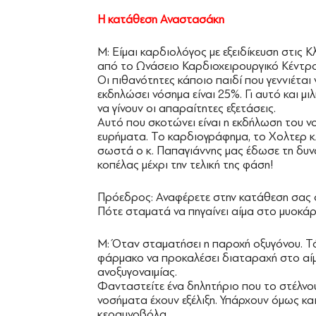
Η κατάθεση Αναστασάκη
Μ: Είμαι καρδιολόγος με εξειδίκευση στις 
από το Ωνάσειο Καρδιοχειρουργικό Κέντρο
Οι πιθανότητες κάποιο παιδί που γεννιέται 
εκδηλώσει νόσημα είναι 25%. Γι αυτό και μιλ
να γίνουν οι απαραίτητες εξετάσεις.
Αυτό που σκοτώνει είναι η εκδήλωση του ν
ευρήματα. Το καρδιογράφημα, το Χολτερ κλ
σωστά ο κ. Παπαγιάννης μας έδωσε τη δυ
κοπέλας μέχρι την τελική της φάση!
Πρόεδρος: Αναφέρετε στην κατάθεση σας ότ
Πότε σταματά να πηγαίνει αίμα στο μυοκάρ
Μ: Όταν σταματήσει η παροχή οξυγόνου. Τ
φάρμακο να προκαλέσει διαταραχή στο αίμ
ανοξυγοναιμίας.
Φανταστείτε ένα δηλητήριο που το στέλνο
νοσήματα έχουν εξέλιξη. Υπάρχουν όμως και
κεραυνοβόλα.