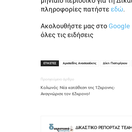
μηνιαίο περιοδικό για τη Δικα
πληροφορίες πατήστε
εδώ
.
Ακολουθήστε μας στο
Google
όλες τις ειδήσεις
ΕΤΙΚΕΤΕΣ
Αριστείδης Αναστασάκης
Δίκη Πισπιρίγκου
Προηγούμενο άρθρο
Κολωνός: Νέα κατάθεση της 12χρονης-
Αναγνώρισε τον 63χρονο!
ΔΙΚΑΣΤΙΚΟ ΡΕΠΟΡΤΑΖ TEA