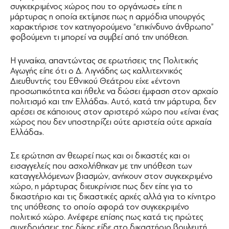
συγκεκριμένος χώρος που το οργάνωσε» είπε η
μάρτυρας η οποία εκτίμησε πως η αρμόδια υπουργός
χαρακτήρισε τον κατηγορούμενο “επικίνδυνο άνθρωπο”
φοβούμενη τι μπορεί να συμβεί από την υπόθεση.
Η γυναίκα, απαντώντας σε ερωτήσεις της Πολιτικής
Αγωγής είπε ότι ο Δ. Λιγνάδης ως καλλιτεχνικός
Διευθυντής του Εθνικού Θεάτρου είχε «έντονη
προσωπικότητα και ήθελε να δώσει έμφαση στον αρχαίο
πολιτισμό και την Ελλάδα». Αυτό, κατά την μάρτυρα, δεν
αρέσει σε κάποιους στον αριστερό χώρο που «είναι ένας
χώρος που δεν υποστηρίζει ούτε αριστεία ούτε αρχαία
Ελλάδα».
Σε ερώτηση αν θεωρεί πως και οι δικαστές και οι
εισαγγελείς που ασχολήθηκαν με την υπόθεση των
καταγγελλόμενων βιασμών, ανήκουν στον συγκεκριμένο
χώρο, η μάρτυρας διευκρίνισε πως δεν είπε για το
δικαστήριο και τις δικαστικές αρχές αλλά για το κίνητρο
της υπόθεσης το οποίο αφορά τον συγκεκριμένο
πολιτικό χώρο. Ανέφερε επίσης πως κατά τις πρώτες
συνεδριάσεις της δίκης είδε στο δικαστήριο βουλευτή