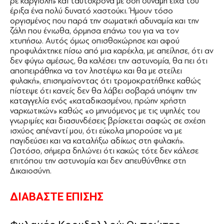
ρε καργιόλη» και ταυτόχρονα με όση δύναμη είχα του
έριξα ένα πολύ δυνατό χαστούκι. Ήμουν τόσο
οργισμένος που παρά την σωματική αδυναμία και την
ζάλη που ένιωθα, όρμησα επάνω του για να τον
χτυπήσω. Αυτός όμως οπισθοχώρησε και αφού
προφυλάχτηκε πίσω από μια καρέκλα, με απείλησε, ότι αν
δεν φύγω αμέσως, θα καλέσει την αστυνομία, θα πει ότι
αποπειράθηκα να τον ληστέψω και θα με στείλει
φυλακή», επισημαίνοντας ότι τρομοκρατήθηκε καθώς
πίστεψε ότι κανείς δεν θα λάβει σοβαρά υπόψην την
καταγγελία ενός «καταδικασμένου, πρώην χρήστη
ναρκωτικών» καθώς «ο μηνυόμενος με τις υψηλές του
γνωριμίες και διασυνδέσεις βρίσκεται σαφώς σε σχέση
ισχύος απέναντί μου, ότι εύκολα μπορούσε να με
παγιδεύσει και να καταλήξω αδίκως στη φυλακή».
Ωστόσο, σήμερα δηλώνει ότι κακώς τότε δεν κάλεσε
επιτόπου την αστυνομία και δεν απευθύνθηκε στη
Δικαιοσύνη.
ΔΙΑΒΑΣΤΕ ΕΠΙΣΗΣ