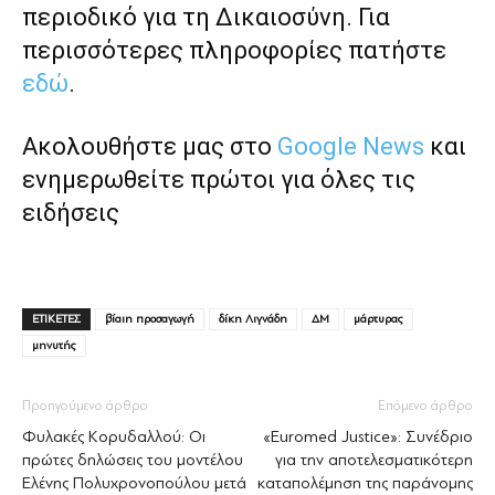
περιοδικό για τη Δικαιοσύνη. Για
περισσότερες πληροφορίες πατήστε
εδώ
.
Ακολουθήστε μας στο
Google News
και
ενημερωθείτε πρώτοι για όλες τις
ειδήσεις
ΕΤΙΚΕΤΕΣ
βίαιη προσαγωγή
δίκη Λιγνάδη
ΔΜ
μάρτυρας
μηνυτής
Προηγούμενο άρθρο
Επόμενο άρθρο
Φυλακές Κορυδαλλού: Οι
«Euromed Justice»: Συνέδριο
πρώτες δηλώσεις του μοντέλου
για την αποτελεσματικότερη
Ελένης Πολυχρονοπούλου μετά
καταπολέμηση της παράνομης