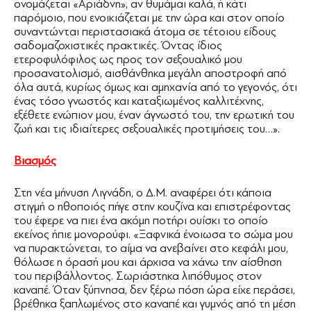
ονομάζεται «Αριάδνη», αν θυμάμαι καλά, ή κάτι
παρόμοιο, που ενοικιάζεται με την ώρα και στον οποίο
συναντώνται περιστασιακά άτομα σε τέτοιου είδους
σαδομαζοχιστικές πρακτικές. Όντας ίδιος
ετεροφυλόφιλος ως προς τον σεξουαλικό μου
προσανατολισμό, αισθάνθηκα μεγάλη αποστροφή από
όλα αυτά, κυρίως όμως και αμηχανία από το γεγονός, ότι
ένας τόσο γνωστός και καταξιωμένος καλλιτέχνης,
εξέθετε ενώπιον μου, έναν άγνωστό του, την ερωτική του
ζωή και τις ιδιαίτερες σεξουαλικές προτιμήσεις του…».
Βιασμός
Στη νέα μήνυση Λιγνάδη, ο Δ.Μ. αναφέρει ότι κάποια
στιγμή ο ηθοποιός πήγε στην κουζίνα και επιστρέφοντας
του έφερε να πιει ένα ακόμη ποτήρι ουίσκι το οποίο
εκείνος ήπιε μονορούφι. «Ξαφνικά ένοιωσα το σώμα μου
να πυρακτώνεται, το αίμα να ανεβαίνει στο κεφάλι μου,
θόλωσε η όρασή μου και άρχισα να χάνω την αίσθηση
του περιβάλλοντος. Σωριάστηκα λιπόθυμος στον
καναπέ. Όταν ξύπνησα, δεν ξέρω πόση ώρα είχε περάσει,
βρέθηκα ξαπλωμένος στο καναπέ και γυμνός από τη μέση