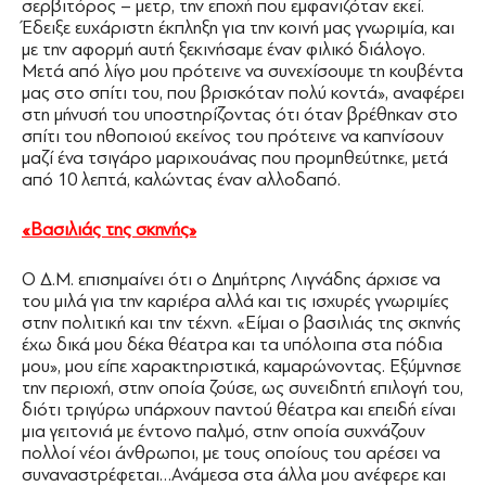
σερβιτόρος – μετρ, την εποχή που εμφανιζόταν εκεί.
Έδειξε ευχάριστη έκπληξη για την κοινή μας γνωριμία, και
με την αφορμή αυτή ξεκινήσαμε έναν φιλικό διάλογο.
Μετά από λίγο μου πρότεινε να συνεχίσουμε τη κουβέντα
μας στο σπίτι του, που βρισκόταν πολύ κοντά», αναφέρει
στη μήνυσή του υποστηρίζοντας ότι όταν βρέθηκαν στο
σπίτι του ηθοποιού εκείνος του πρότεινε να καπνίσουν
μαζί ένα τσιγάρο μαριχουάνας που προμηθεύτηκε, μετά
από 10 λεπτά, καλώντας έναν αλλοδαπό.
«Βασιλιάς της σκηνής»
Ο Δ.Μ. επισημαίνει ότι ο Δημήτρης Λιγνάδης άρχισε να
του μιλά για την καριέρα αλλά και τις ισχυρές γνωριμίες
στην πολιτική και την τέχνη. «Είμαι ο βασιλιάς της σκηνής
έχω δικά μου δέκα θέατρα και τα υπόλοιπα στα πόδια
μου», μου είπε χαρακτηριστικά, καμαρώνοντας. Εξύμνησε
την περιοχή, στην οποία ζούσε, ως συνειδητή επιλογή του,
διότι τριγύρω υπάρχουν παντού θέατρα και επειδή είναι
μια γειτονιά με έντονο παλμό, στην οποία συχνάζουν
πολλοί νέοι άνθρωποι, με τους οποίους του αρέσει να
συναναστρέφεται…Ανάμεσα στα άλλα μου ανέφερε και