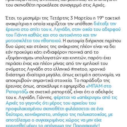
του σκηνοθέτη προκάλεσε συναγερμό στις Αρχές.
η
Έτσι, το μεσημέρι της Τετάρτης 3 Μαρτίου η 19
τακτική
ανακρίτρια η οποία χειρίζεται την υπόθεση
διέταξε την
έρευνα στο σπίτι του κ. Λιγνάδη, στην οικία του αδερφού
του Γιάννη καθώς και στο αυτοκίνητο και την
μοτοσικλέτα του ηθοποιού
. Η αυτοψία διήρκησε περίπου
δυο ώρες και στόχος της ανάκρισης πλέον είναι να δει
εάν προκύψει κάτι ενδιαφέρον ποινικά από το
«ξεψάχνισμα» υπολογιστών και κινητών, παρότι έχει
περάσει ένας και πλέον μήνας από την εμπλοκή του
ονόματος Λιγνάδη στο ελληνικό #metoo, χρονικό
διάστημα ιδιαίτερα μεγάλο, όπως εκτιμά η αστυνομία, να
αποκρυβούν σημαντικά στοιχεία. Το παράδοξο της
έρευνας όπως, αποκάλυψε η εφημερίδα
«ΜΠΑΜ στο
Ρεπορτάζ»
σε σχετικό ρεπορτάζ, είναι ότι ο αδελφός
του κ. Λιγνάδη, Γιάννης,
φέρεται να «απέκρυψε» από τις
Αρχές το γεγονός ότι μέρος του αρχείου του
προφυλακισμένου σκηνοθέτη φυλάσσεται σε ένα
δεύτερο, κοινόχρηστο, υπόγειο της πολυκατοικίας, με
αποτέλεσμα ο συγκεκριμένος χώρος να μην είχε
ερευνηθεί μέχρι το απόγευμα της Παρασκευής!