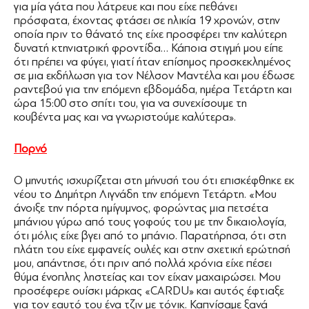
για μία γάτα που λάτρευε και που είχε πεθάνει
πρόσφατα, έχοντας φτάσει σε ηλικία 19 χρονών, στην
οποία πριν το θάνατό της είχε προσφέρει την καλύτερη
δυνατή κτηνιατρική φροντίδα… Κάποια στιγμή μου είπε
ότι πρέπει να φύγει, γιατί ήταν επίσημος προσκεκλημένος
σε μια εκδήλωση για τον Νέλσον Μαντέλα και μου έδωσε
ραντεβού για την επόμενη εβδομάδα, ημέρα Τετάρτη και
ώρα 15:00 στο σπίτι του, για να συνεχίσουμε τη
κουβέντα μας και να γνωριστούμε καλύτερα».
Πορνό
Ο μηνυτής ισχυρίζεται στη μήνυσή του ότι επισκέφθηκε εκ
νέου το Δημήτρη Λιγνάδη την επόμενη Τετάρτη. «Μου
άνοιξε την πόρτα ημίγυμνος, φορώντας μια πετσέτα
μπάνιου γύρω από τους γοφούς του με την δικαιολογία,
ότι μόλις είχε βγει από το μπάνιο. Παρατήρησα, ότι στη
πλάτη του είχε εμφανείς ουλές και στην σχετική ερώτησή
μου, απάντησε, ότι πριν από πολλά χρόνια είχε πέσει
θύμα ένοπλης ληστείας και τον είχαν μαχαιρώσει. Μου
προσέφερε ουίσκι μάρκας «CARDU» και αυτός έφτιαξε
για τον εαυτό του ένα τζιν με τόνικ. Καπνίσαμε ξανά