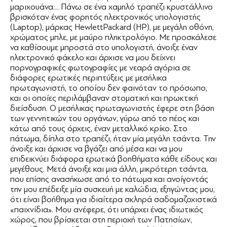
μαριχουάνα… Πάνω σε ένα χαμηλό τραπέζι κρυστάλλινο
βρισκόταν ένας φορητός ηλεκτρονικός υπολογιστής
(Laptop), μάρκας HewlettPackard (HP), με μεγάλη οθόνη,
χρώματος μπλε, με μαύρο πληκτρολόγιο. Με προσκάλεσε
να καθίσουμε μπροστά στο υπολογιστή, άνοιξε έναν
ηλεκτρονικό φάκελο και άρχισε να μου δείχνει
πορνογραφικές φωτογραφίες με νεαρά αγόρια σε
διάφορες ερωτικές περιπτύξεις με μεσήλικα
πρωταγωνιστή, το οποίου δεν φαινόταν το πρόσωπο,
και οι οποίες περιλάμβαναν στοματική και πρωκτική
διείσδυση. Ο μεσήλικας πρωταγωνιστής έφερε στη βάση
των γεννητικών του οργάνων, γύρω από το πέος και
κάτω από τους όρχεις, έναν μεταλλικό κρίκο. Στο
πάτωμα, δίπλα στο τραπέζι, ήταν μία μεγάλη τσάντα. Την
άνοιξε και άρχισε να βγάζει από μέσα και να μου
επιδεικνύει διάφορα ερωτικά βοηθήματα κάθε είδους και
μεγέθους. Μετά άνοιξε και μια άλλη, μικρότερη τσάντα,
που επίσης ανασήκωσε από το πάτωμα και ανοίγοντάς
την μου επέδειξε μία συσκευή με καλώδια, εξηγώντας μου,
ότι είναι βοήθημα για ιδιαίτερα σκληρά σαδομαζοχιστικά
«παιχνίδια». Μου ανέφερε, ότι υπάρχει ένας ιδιωτικός
χώρος, που βρίσκεται στη περιοχή των Πατησίων,