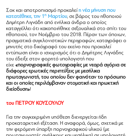
Σοκ και αποτροπιασμό προκαλεί
η νέα μήνυση που
η
κατατέθηκε, την 1
Μαρτίου
, σε βάρος του ηθοποιού
Δημήτρη Λιγνάδη από ενήλικα άνδρα ο οποίος
καταγγέλλει ότι κακοποιήθηκε σεξουαλικά στο σπίτι του
ηθοποιού, τον Νοέμβριο του 2018. Πέραν των όποιων,
πραγματικά συγκλονιστικών περιγραφών, καταγράφει ο
μηνυτής στο δικόγραφό του εκείνο που προκαλεί
εντύπωση είναι ο ισχυρισμός ότι ο Δημήτρης Λιγνάδης
του έδειξε στον φορητό υπολογιστή που
είχε
«πορνογραφικές φωτογραφίες με νεαρά αγόρια σε
διάφορες ερωτικές περιπτύξεις με μεσήλικα
πρωταγωνιστή, του οποίου δεν φαινόταν το πρόσωπο
και οι οποίες περιλάμβαναν στοματική και πρωκτική
διείσδυση»
!
του ΠΕΤΡΟΥ ΚΟΥΣΟΥΛΟΥ
Για την συγκεκριμένη υπόθεση διενεργείται ήδη
προκαταρκτική εξέταση. Η αναφορά, όμως, σχετικά με
την φερόμενη ύπαρξη πορνογραφικού υλικού (με
πρωταγωνιστές ανήλικους και μεσήλικα) σε υπολογιστή