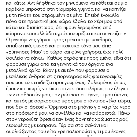
και κάτω. Αντιλήφθηκα τον μηνυόμενο να κάθεται σε μια
καρέκλα μπροστά στη τζαμαρία, γυμνός, και να καπνίζει
με τη πλάτη του στραμμένη σε μένα. Επειδή ένοιωθα
πόνο στη πρωκτική μου χώρα έβαλα το χέρι μου από
κάτω και διαπίστωσα, ότι ήμουν λερωμένος από
κόπρανα και κολλώδη υγρά» ισχυρίζεται και συνεχίζει: «
Ο μηνυόμενος γύρισε προς εμένα και με μοχθηρό,
απαξιωτικό, ψυχρό και επιτακτικό τόνο μου είπε:
«Ξύπνησες Μασ’ τα τώρα και φύγε γρήγορα, έχω πολύ
δουλεία να κάνω»! Καθώς στράφηκε προς εμένα, είδα ότι
φορούσε γύρω από τα γεννητικά του όργανα ένα
μεταλλικό κρίκο, ίδιον με αυτόν που φορούσε ο
μεσήλικας άνδρας στις πορνογραφικές φωτογραφίες
που μου είχε επιδείξει προηγουμένως. Ζαλισμένος όπως
ήμουν και χωρίς να έχω επανακτήσει πλήρως τον έλεγχο
των αισθήσεών μου, τον ρώτησα «τι έγινε, τι μου έκανες,
και αυτός με σαρκαστικό ύφος μου απάντησε «έλα τώρα,
που δεν σ’ άρεσε!». Όρμησα στο μπάνιο για να ρίξω νερό
στο πρόσωπό μου, να συνέλθω και να καθαριστώ. Πάνω
στον νεροχύτη βρισκόταν ένας δονητής χρώματος ροζ,
λερωμένος με κόπρανα. Γύρισα στο σαλόνι και
ουρλιάζοντας του είπα «ρε παλιοπούστη, τι μου έκανες