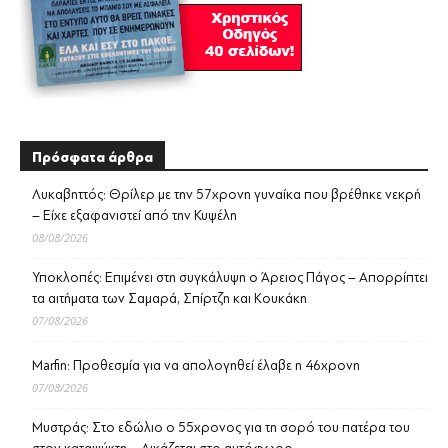
Πρόσφατα άρθρα
Λυκαβηττός: Θρίλερ με την 57χρονη γυναίκα που βρέθηκε νεκρή
– Είχε εξαφανιστεί από την Κυψέλη
08/08/2026
Υποκλοπές: Επιμένει στη συγκάλυψη ο Άρειος Πάγος – Απορρίπτει
τα αιτήματα των Σαμαρά, Σπίρτζη και Κουκάκη
07/08/2026
Marfin: Προθεσμία για να απολογηθεί έλαβε η 46χρονη
07/08/2026
Μυστράς: Στο εδώλιο ο 55χρονος για τη σορό του πατέρα του