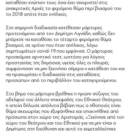
καταθέσει ενώπιον τους όσα έχει ισχυριστεί στις
ανακριτικές Αρχές το φερόμενο θύμα περί βιασμού του
το 2018 οπότε ήταν ενήλικος.
Στη σημερινή διαδικασία κατέθεσαν μάρτυρες
προτεινόμενοι από τον Δημήτρη Λιγνάδη, καθώς δεν
μπόρεσε να καταθέσει το τέταρτο φερόμενο θύμα
βιασμού, σε χρόνο που ήταν ανήλικος, λόγω
συμπτωμάτων covid-19 που εμφάνισε. Ο μάρτυρας
προσκόμισε αρνητικό τεστ, ωστόσο για λόγους
προστασίας τής δημόσιας υγείας όλες οι πλευρές
συμφώνησαν να μην ξεκινήσει σήμερα η κατάθεση του και
να προχωρήσει η διαδικασία στις καταθέσεις
προσώπων από το περιβάλλον του κατηγορούμενου.
Στο βήμα του μάρτυρα βρέθηκε η πρώην σύζυγος του
αδελφού τού άλλοτε επικεφαλής του Εθνικού Θεάτρου,
η οποία δήλωσε απόλυτα βέβαιη πως ο ηθοποιός είναι
θύμα σκευωρίας που εξυφάνθηκε και υποκινήθηκε από
πρόσωπα στον χώρο της Αριστεράς. «Ξεκίνησε από τον
χώρο του θεάτρου και του Εθνικού για να μην είναι ο
Δημήτρης στη διεύθυνση και αυτό το εκμεταλλεύτηκε