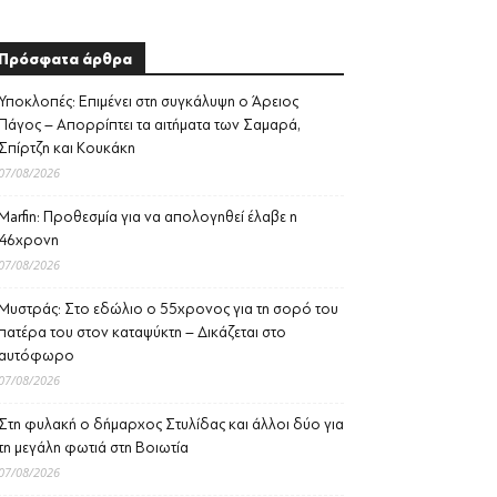
Πρόσφατα άρθρα
Υποκλοπές: Επιμένει στη συγκάλυψη ο Άρειος
Πάγος – Απορρίπτει τα αιτήματα των Σαμαρά,
Σπίρτζη και Κουκάκη
07/08/2026
Marfin: Προθεσμία για να απολογηθεί έλαβε η
46χρονη
07/08/2026
Μυστράς: Στο εδώλιο ο 55χρονος για τη σορό του
πατέρα του στον καταψύκτη – Δικάζεται στο
αυτόφωρο
07/08/2026
Στη φυλακή ο δήμαρχος Στυλίδας και άλλοι δύο για
τη μεγάλη φωτιά στη Βοιωτία
07/08/2026