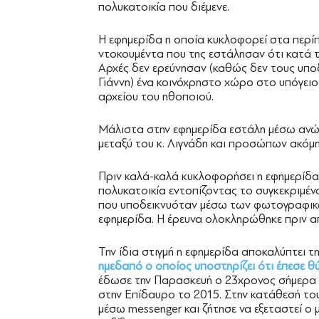
πολυκατοικία που διέμενε.
Η εφημερίδα η οποία κυκλοφορεί στα περί
ντοκουμέντα που της εστάλησαν ότι κατά τ
Αρχές δεν ερεύνησαν (καθώς δεν τους υπο
Γιάννη) ένα κοινόχρηστο χώρο στο υπόγειο
αρχείου του ηθοποιού.
Μάλιστα στην εφημερίδα εστάλη μέσω ανώ
μεταξύ του κ. Λιγνάδη και προσώπων ακόμη
Πριν καλά-καλά κυκλοφορήσει η εφημερίδα
πολυκατοικία εντοπίζοντας το συγκεκριμέν
που υποδεικνυόταν μέσω των φωτογραφικώ
εφημερίδα. Η έρευνα ολοκληρώθηκε πριν α
Την ίδια στιγμή η εφημερίδα αποκαλύπτει τ
ημεδαπό ο οποίος υποστηρίζει ότι έπεσε θ
έδωσε την Παρασκευή ο 23χρονος σήμερα Α
στην Επίδαυρο το 2015. Στην κατάθεσή το
μέσω messenger και ζήτησε να εξεταστεί ο