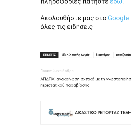
πληροφορίες πατήστε
εδώ
.
Ακολουθήστε μας στο
Google
όλες τις ειδήσεις
ΕΤΙΚΕΤΕΣ
δίκη Χρυσής Αυγής
δικηγόρος
καταζητείτ
Προηγούμενο άρθρο
ΑΠΔΠΧ: ανακοίνωση σχετικά με τη γνωστοποίη
περιστατικού παραβίασης
ΔΙΚΑΣΤΙΚΟ ΡΕΠΟΡΤΑΖ TEA