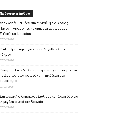
Πρόσφατα άρθρα
Υποκλοπές: Επιμένει στη συγκάλυψη ο Άρειος
Πάγος – Απορρίπτει τα αιτήματα των Σαμαρά,
Σπίρτζη και Κουκάκη
07/08/2026
Marfin: Προθεσμία για να απολογηθεί έλαβε η
46χρονη
07/08/2026
Μυστράς: Στο εδώλιο ο 55χρονος για τη σορό του
πατέρα του στον καταψύκτη – Δικάζεται στο
αυτόφωρο
07/08/2026
Στη φυλακή ο δήμαρχος Στυλίδας και άλλοι δύο για
τη μεγάλη φωτιά στη Βοιωτία
07/08/2026