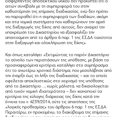
εισφερθέντος αποδεικτικού υλικού δεν προκύπτει ότι ο
αιτών συνέβαλε με τη συμπεριφορά του στην
καθυστέρηση της επίμαχης διαδικασίας, ενώ δεν πρέπει
να παροραθεί ότι η συμπεριφορά των διαδίκων, ακόμη
και στα νομικά συστήματα που καθιερώνουν την αρχή
της διεξαγωγής της δίκης από αυτούς, δεν αναιρεί την
υποχρέωση του Δικαστηρίου να εξασφαλίζει την
απαιτούμενη από το άρθρο 6 παρ. 1 της ΕΣΔΑ ταχύτητα
στην διεξαγωγή και ολοκλήρωση της δίκης».
Και όπως καταλήγει: «Εκτιμώντας το παρόν Δικαστήριο
το σύνολο των περιστάσεων της υπόθεσης, με βάση τα
προαναφερόμενα κριτήρια, καταλήγει στο συμπέρασμα
ότι το ανωτέρω χρονικό διάστημα, που μεσολάβησε από
την έναρξη έως τη λήξη της διαδικασίας – και το οποίο
οφείλεται αποκλειστικώς στο χειρισμό της υπόθεσης
από το Δικαστήριο …, χωρίς μάλιστα, να δικαιολογείται
από τυχόν νομική ιδιαιτερότητα – δεν ικανοποιεί τα
κριτήρια της εύλογης διάρκειας της δίκης κατά την
έννοια του ν. 4239/2014, ούτε τις απαιτήσεις της
«λογικής προθεσμίας» του άρθρου 6 παρ. 1 της ΕΣΔΑ.
Περαιτέρω, εν προκειμένω, το διακύβευμα της επίμαχης