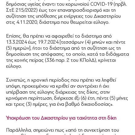
δημόσιας υγείας έναντι του κορωνοϊού COVID-19 (πρβλ.
ΣτΕ 215/2022) έως τον επαναπροσδιορισμό και τη
συζήτηση της υπόθεσης με ενέργειες του Δικαστηρίου
στις 4.11.2020, διάστημα που θεωρείται εύλογο.
Επίσης, θα πρέπει να αφαιρεθεί το διάστημα από
13.3.2024 έως 19.7.2024 [τεσσάρων (4) μηνών και πέντε
(5) ημερών], ήτοι το διάστημα από τη συζήτηση ως τη
δημοσίευση της απόφασης, το οποίο, κατά τα διδάγματα
της κοινής πείρας (336 παρ. 2 του ΚΠολΔ), κρίνεται
εύλογο.
Συνεπώς, η χρονική περίοδος που πρέπει να ληφθεί
υπόψη, προκειμένου να κριθεί αν συντρέχει ή όχι
υπέρβαση της εύλογης διάρκειας της δίκης, στην
κρινόμενη περίπτωση, διήρκεσε έξι (6) έτη, πέντε (5) μήνες
και τρεις (3) ημέρες, για ένα βαθμό δικαιοδοσίας».
Υποχρέωση του Δικαστηρίου για ταχύτητα στη δίκη
Παράλληλα, σημειώνει πως «από τη συνεκτίμηση του