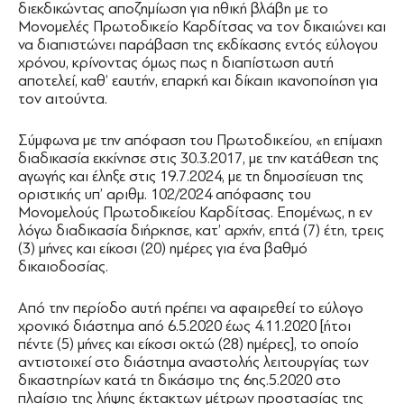
διεκδικώντας αποζημίωση για ηθική βλάβη με το
Μονομελές Πρωτοδικείο Καρδίτσας να τον δικαιώνει και
να διαπιστώνει παράβαση της εκδίκασης εντός εύλογου
χρόνου, κρίνοντας όμως πως η διαπίστωση αυτή
αποτελεί, καθ’ εαυτήν, επαρκή και δίκαιη ικανοποίηση για
τον αιτούντα.
Σύμφωνα με την απόφαση του Πρωτοδικείου, «η επίμαχη
διαδικασία εκκίνησε στις 30.3.2017, με την κατάθεση της
αγωγής και έληξε στις 19.7.2024, με τη δημοσίευση της
οριστικής υπ’ αριθμ. 102/2024 απόφασης του
Μονομελούς Πρωτοδικείου Καρδίτσας. Επομένως, η εν
λόγω διαδικασία διήρκησε, κατ’ αρχήν, επτά (7) έτη, τρεις
(3) μήνες και είκοσι (20) ημέρες για ένα βαθμό
δικαιοδοσίας.
Από την περίοδο αυτή πρέπει να αφαιρεθεί το εύλογο
χρονικό διάστημα από 6.5.2020 έως 4.11.2020 [ήτοι
πέντε (5) μήνες και είκοσι οκτώ (28) ημέρες], το οποίο
αντιστοιχεί στο διάστημα αναστολής λειτουργίας των
δικαστηρίων κατά τη δικάσιμο της 6ης.5.2020 στο
πλαίσιο της λήψης έκτακτων μέτρων προστασίας της