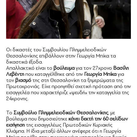
Οι δικαστές του Συμβουλίου Πλημμελειοδικών
Θεσσαλονίκης επιβάλλουν στην Γεωργία Μπίκα τα
δικαστικά έξοδα.
Απαλλακτικό είναι το
βούλευμα
για τον 27χρονο
Βασίλη
Λεβέντη
που καταγγέλθηκε από την
Γεωργία Μπίκα
για
τον
βιασμό
της στη Θεσσαλονίκη τα ξημερώματα της
Πρωτοχρονιάς. Είχε προηγηθεί σχετική πρόταση από την
εισαγγελέα που χαρακτήριζε «ψευδή» την καταγγελία της
24χρονης.
Το
Συμβούλιο Πλημμελειοδικών Θεσσαλονίκης
, με
βούλευμα που δημοσιεύτηκε
κάνει δεκτή την 60 σελίδων
εισήγηση
της εισαγγελέως Πρωτοδικών Κυριακής
Κλιάμπα. Η ίδια μεταξύ άλλων ανέφερε ότι η Γεωργία