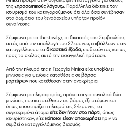
Μπίκα προέβη στην συγκεκριμένη καταγγελία για δικούς
της
«προσωπικούς λόγους»
. Παράλληλα δέχτηκε τον
ισχυρισμό του κατηγορούμενου ότι όλα όσα συνέβησαν
στο δωμάτιο του ξενοδοχείου υπήρξαν προϊόν
συναίνεσης.
Σύμφωνα με το thestival.gr, οι δικαστές του Συμβουλίου,
εκτός από την απαλλαγή του 27χρονου, επιβάλλουν στην
καταγγέλλουσα τα
δικαστικά έξοδα
, υιοθετώντας και ως
προς το σκέλος αυτό την εισαγγελική πρόταση.
Από την πλευρά της η Γεωργία Μπίκα είχε υποβάλει
μηνύσεις για ψευδείς καταθέσεις σε
βάρος
μαρτύρων
που κατέθεσαν στην ανακρίτρια.
Σύμφωνα με πληροφορίες, πρόκειται για συνολικά δύο
μηνύσεις που κατατέθηκαν εις βάρος έξι ατόμων και
όπως υποστηρίζει η πλευρά της 24χρονης, τα
συγκεκριμένα άτομα
είτε δεν ήταν στο πάρτι,
όπως
ισχυρίστηκαν, είτε
κάποιοι είχαν αποχωρήσει
πριν να
συμβεί ο καταγγελλόμενος βιασμός.