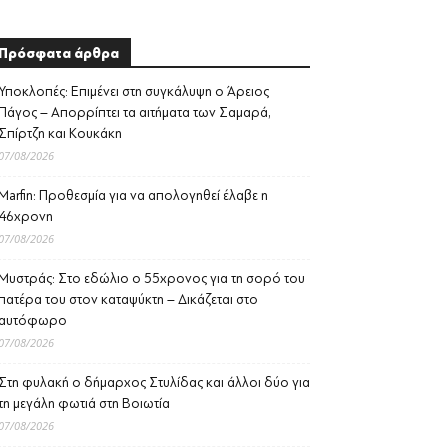
Πρόσφατα άρθρα
Υποκλοπές: Επιμένει στη συγκάλυψη ο Άρειος
Πάγος – Απορρίπτει τα αιτήματα των Σαμαρά,
Σπίρτζη και Κουκάκη
07/08/2026
Marfin: Προθεσμία για να απολογηθεί έλαβε η
46χρονη
07/08/2026
Μυστράς: Στο εδώλιο ο 55χρονος για τη σορό του
πατέρα του στον καταψύκτη – Δικάζεται στο
αυτόφωρο
07/08/2026
Στη φυλακή ο δήμαρχος Στυλίδας και άλλοι δύο για
τη μεγάλη φωτιά στη Βοιωτία
07/08/2026