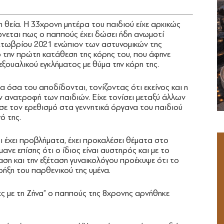
 θεία. Η 33χρονη μητέρα του παιδιού είχε αρχικώς
ώνεται πως ο παππούς έχει δώσει ήδη ανωμοτί
Οκτωβρίου 2021 ενώπιον των αστυνομικών της
την πρώτη κατάθεση της κόρης του, που άφηνε
εξουαλικού εγκλήματος με θύμα την κόρη της.
 όσα του αποδίδονται, τονίζοντας ότι εκείνος και η
ν ανατροφή των παιδιών. Είχε τονίσει μεταξύ άλλων
σε τον ερεθισμό στα γεννητικά όργανα του παιδιού
ό της.
 έχει προβλήματα, έχει προκαλέσει θέματα στο
νε επίσης ότι ο ίδιος είναι αυστηρός και με το
αση και την εξέταση γυναικολόγου προέκυψε ότι το
 ρήξη του παρθενικού της υμένα.
ς με τη Ζήνα” ο παππούς της 8χρονης αρνήθηκε