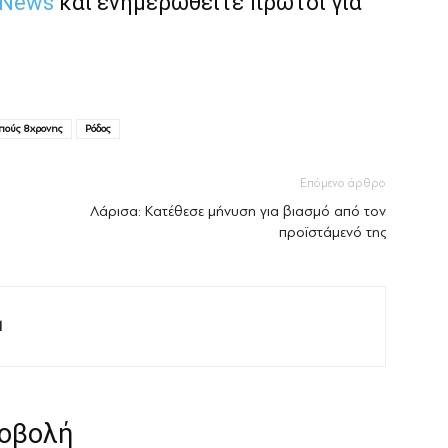
 News
και ενημερωθείτε πρώτοι για
πούς 8χρονης
Ρόδος
Επόμενο άρθρο
Λάρισα: Κατέθεσε μήνυση για βιασμό από τον
προϊστάμενό της
M
ροβολή