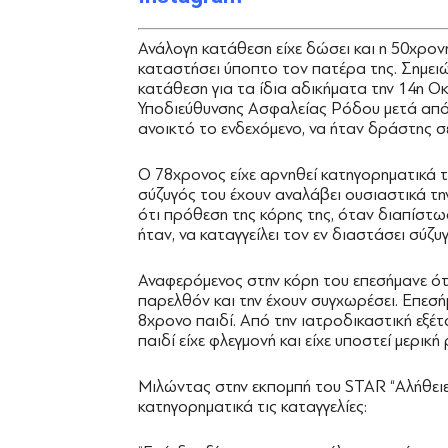
Ανάλογη κατάθεση είχε δώσει και η 50χρονη
καταστήσει ύποπτο τον πατέρα της. Σημει
κατάθεση για τα ίδια αδικήματα την 14η 
Υποδιεύθυνσης Ασφαλείας Ρόδου μετά από 
ανοικτό το ενδεχόμενο, να ήταν δράστης σ
Ο 78χρονος είχε αρνηθεί κατηγορηματικά τα
σύζυγός του έχουν αναλάβει ουσιαστικά τη
ότι πρόθεση της κόρης της, όταν διαπίστω
ήταν, να καταγγείλει τον εν διαστάσει σύζυγ
Αναφερόμενος στην κόρη του επεσήμανε ότι
παρελθόν και την έχουν συγχωρέσει. Επεσήμα
8χρονο παιδί. Από την ιατροδικαστική εξέτ
παιδί είχε φλεγμονή και είχε υποστεί μερική
Μιλώντας στην εκπομπή του STAR “Αλήθειε
κατηγορηματικά τις καταγγελίες: