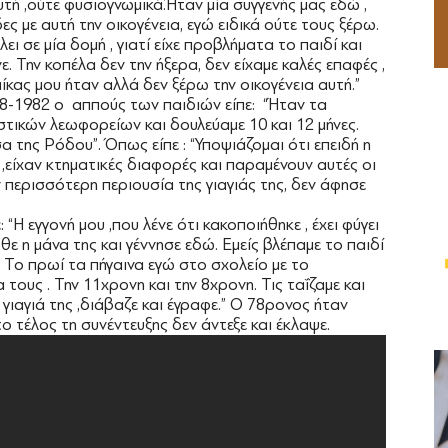
υτή ,ούτε φυσιογνωμικά.Ήταν μία συγγενής μας εδώ ,
ες με αυτή την οικογένεια, εγώ ειδικά ούτε τους ξέρω.
ει σε μία δομή , γιατί είχε προβλήματα το παιδί και
ε. Την κοπέλα δεν την ήξερα, δεν είχαμε καλές επαφές ,
αίκας μου ήταν αλλά δεν ξέρω την οικογένεια αυτή.”
78-1982 ο αππούς των παιδιών είπε: “Ήταν τα
στικών λεωφορείων και δουλεύαμε 10 και 12 μήνες.
 της Ρόδου”. Όπως είπε : “Υποψιάζομαι ότι επειδή η
 ,είχαν κτηματικές διαφορές και παραμένουν αυτές οι
 περισσότερη περιουσία της γιαγιάς της, δεν άφησε
“Η εγγονή μου ,που λένε ότι κακοποιήθηκε , έχει φύγει
ρθε η μάνα της και γέννησε εδώ. Εμείς βλέπαμε το παιδί
. Το πρωί τα πήγαινα εγώ στο σχολείο με το
τους . Την 11χρονη και την 8χρονη. Τις ταΐζαμε και
η γιαγιά της ,διάβαζε και έγραφε.” Ο 78ρονος ήταν
ο τέλος τη συνέντευξης δεν άντεξε και έκλαψε.