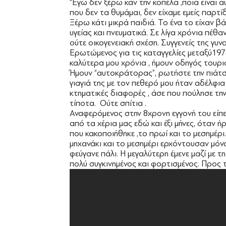
“Εγώ δεν ξέρω καν την κοπέλα ,ποια είναι α
που δεν τα θυμάμαι, δεν είχαμε εμείς παρτίδ
Ξέρω κάτι μικρά παιδιά. Το ένα το είχαν βάλ
υγείας και πνευματικά. Σε λίγα χρόνια πέθαν
ούτε οικογενειακή σχέση. Συγγενείς της γυν
Ερωτώμενος για τις καταγγελίες μεταξύ19
καλύτερα μου χρόνια , ήμουν οδηγός τουρι
Ήμουν “αυτοκράτορας”, ρωτήστε την πιάτσα
γιαγιά της με τον πεθερό μου ήταν αδέλφια
κτηματικές διαφορές , άσε που πούλησε την
τίποτα. Ούτε σπίτια .
Αναφερόμενος στην 8χρονη εγγονή του είπε: 
από τα χέρια μας εδώ και έξι μήνες, όταν ή
που κακοποιήθηκε ,το πρωί και το μεσημέρι
μηχανάκι και το μεσημέρι ερχόντουσαν μόνα 
φεύγανε πάλι. Η μεγαλύτερη έμενε μαζί με τ
πολύ συγκινημένος και φορτισμένος. Προς τ