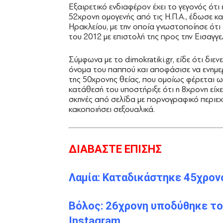
Εξαιρετικό ενδιαφέρον έχει το γεγονός ότι 
52χρονη ομογενής από τις Η.Π.Α., έδωσε 
Ηρακλείου, με την οποία γνωστοποίησε ότι 
του 2012 με επιστολή της προς την Εισαγγ
Σύμφωνα με το dimokratiki.gr, είδε ότι διε
όνομα του παππού και αποφάσισε να ενημερώ
της 50χρονης θείας, που ομοίως φέρεται ως 
κατάθεσή του υποστήριξε ότι η 8χρονη είχε 
σκηνές από σελίδα με πορνογραφικό περιεχό
κακοποιήσει σεξουαλικά.
ΔΙΑΒΑΣΤΕ ΕΠΙΣΗΣ
Λαμία: Καταδικάστηκε 45χρον
Βόλος: 26χρονη υποδύθηκε τον
Instagram