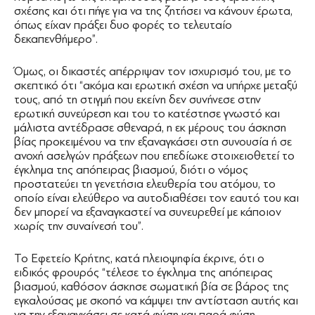
σχέσης και ότι πήγε για να της ζητήσει να κάνουν έρωτα,
όπως είχαν πράξει δυο φορές το τελευταίο
δεκαπενθήμερο”.
Όμως, οι δικαστές απέρριψαν τον ισχυρισμό του, με το
σκεπτικό ότι “ακόμα και ερωτική σχέση να υπήρχε μεταξύ
τους, από τη στιγμή που εκείνη δεν συνήνεσε στην
ερωτική συνεύρεση και του το κατέστησε γνωστό και
μάλιστα αντέδρασε σθεναρά, η εκ μέρους του άσκηση
βίας προκειμένου να την εξαναγκάσει στη συνουσία ή σε
ανοχή ασελγών πράξεων που επεδίωκε στοιχειοθετεί το
έγκλημα της απόπειρας βιασμού, διότι ο νόμος
προστατεύει τη γενετήσια ελευθερία του ατόμου, το
οποίο είναι ελεύθερο να αυτοδιαθέσει τον εαυτό του και
δεν μπορεί να εξαναγκαστεί να συνευρεθεί με κάποιον
χωρίς την συναίνεσή του”.
Το Εφετείο Κρήτης, κατά πλειοψηφία έκρινε, ότι ο
ειδικός φρουρός “τέλεσε το έγκλημα της απόπειρας
βιασμού, καθόσον άσκησε σωματική βία σε βάρος της
εγκαλούσας με σκοπό να κάμψει την αντίσταση αυτής και
να την εξαναγκάσει σε κατά φύση και παρά φύση