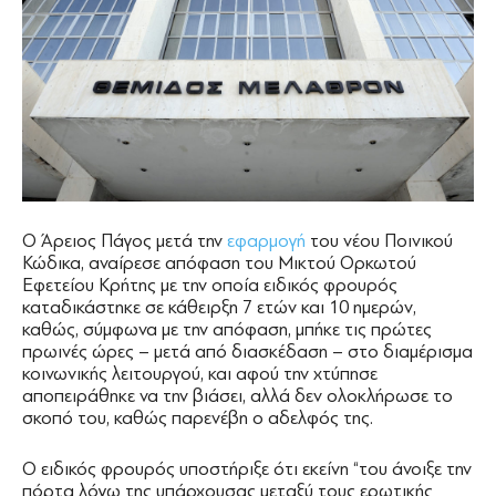
Ο Άρειος Πάγος μετά την
εφαρμογή
του νέου Ποινικού
Κώδικα, αναίρεσε απόφαση του Μικτού Ορκωτού
Εφετείου Κρήτης με την οποία ειδικός φρουρός
καταδικάστηκε σε κάθειρξη 7 ετών και 10 ημερών,
καθώς, σύμφωνα με την απόφαση, μπήκε τις πρώτες
πρωινές ώρες – μετά από διασκέδαση – στο διαμέρισμα
κοινωνικής λειτουργού, και αφού την χτύπησε
αποπειράθηκε να την βιάσει, αλλά δεν ολοκλήρωσε το
σκοπό του, καθώς παρενέβη ο αδελφός της.
Ο ειδικός φρουρός υποστήριξε ότι εκείνη “του άνοιξε την
πόρτα λόγω της υπάρχουσας μεταξύ τους ερωτικής