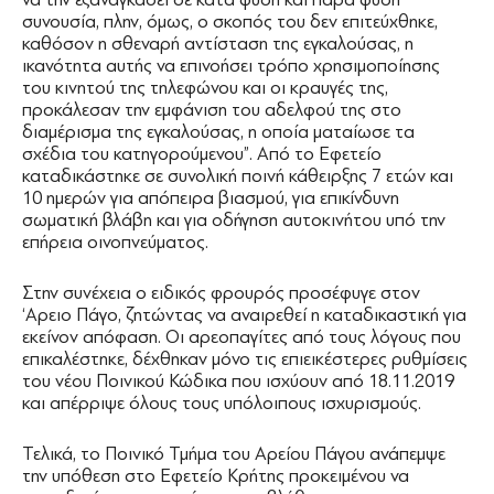
συνουσία, πλην, όμως, ο σκοπός του δεν επιτεύχθηκε,
καθόσον η σθεναρή αντίσταση της εγκαλούσας, η
ικανότητα αυτής να επινοήσει τρόπο χρησιμοποίησης
του κινητού της τηλεφώνου και οι κραυγές της,
προκάλεσαν την εμφάνιση του αδελφού της στο
διαμέρισμα της εγκαλούσας, η οποία ματαίωσε τα
σχέδια του κατηγορούμενου”. Από το Εφετείο
καταδικάστηκε σε συνολική ποινή κάθειρξης 7 ετών και
10 ημερών για απόπειρα βιασμού, για επικίνδυνη
σωματική βλάβη και για οδήγηση αυτοκινήτου υπό την
επήρεια οινοπνεύματος.
Στην συνέχεια ο ειδικός φρουρός προσέφυγε στον
‘Αρειο Πάγο, ζητώντας να αναιρεθεί η καταδικαστική για
εκείνον απόφαση. Οι αρεοπαγίτες από τους λόγους που
επικαλέστηκε, δέχθηκαν μόνο τις επιεικέστερες ρυθμίσεις
του νέου Ποινικού Κώδικα που ισχύουν από 18.11.2019
και απέρριψε όλους τους υπόλοιπους ισχυρισμούς.
Τελικά, το Ποινικό Τμήμα του Αρείου Πάγου ανάπεμψε
την υπόθεση στο Εφετείο Κρήτης προκειμένου να