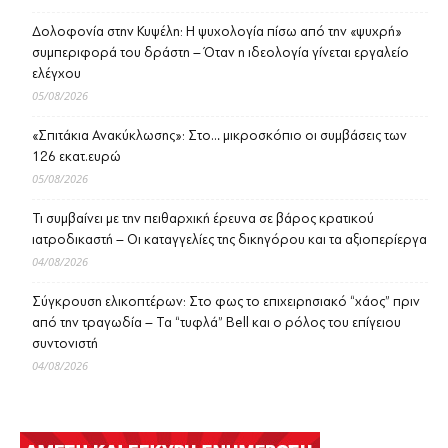
Δολοφονία στην Κυψέλη: Η ψυχολογία πίσω από την «ψυχρή»
συμπεριφορά του δράστη – Όταν η ιδεολογία γίνεται εργαλείο
ελέγχου
05/08/2026
«Σπιτάκια Ανακύκλωσης»: Στο… μικροσκόπιο οι συμβάσεις των
126 εκατ.ευρώ
05/08/2026
Τι συμβαίνει με την πειθαρχική έρευνα σε βάρος κρατικού
ιατροδικαστή – Οι καταγγελίες της δικηγόρου και τα αξιοπερίεργα
04/08/2026
Σύγκρουση ελικοπτέρων: Στο φως το επιχειρησιακό “χάος” πριν
από την τραγωδία – Τα “τυφλά” Bell και ο ρόλος του επίγειου
συντονιστή
04/08/2026