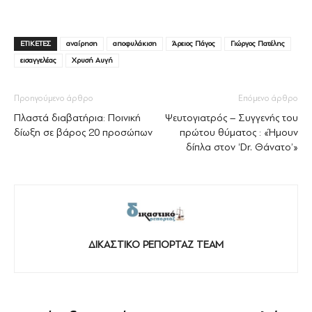
ΕΤΙΚΕΤΕΣ
αναίρηση
αποφυλάκιση
Άρειος Πάγος
Γιώργος Πατέλης
εισαγγελέας
Χρυσή Αυγή
Προηγούμενο άρθρο
Επόμενο άρθρο
Πλαστά διαβατήρια: Ποινική
Ψευτογιατρός – Συγγενής του
δίωξη σε βάρος 20 προσώπων
πρώτου θύματος : «Ήμουν
δίπλα στον ‘Dr. Θάνατο’»
ΔΙΚΑΣΤΙΚΟ ΡΕΠΟΡΤΑΖ TEAM