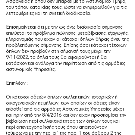
Ασφαλείας ή όπου δεν υπάρχει με το Αστυνομικό Τμήμα,
του τόπου κατοικίας τους, ώστε να ενημερωθούν για τις
λεπτομέρειες και τη σχετική διαδικασία.
Επισημαίνεται ότι με την ως άνω διαδικασία σήμανσης
επιλύεται το πρόβλημα πώλησης, μεταβίβασης, εξαγωγής,
κληρονομιάς που είχαν οι κάτοχοι όπλων θήρας άνευ της
προβλεπόμενης σήμανσης. Επίσης όσοι κάτοχοι τέτοιων
όπλων δεν προβούν στη σήμανσή τους μέχρι την
9/11/2022, τα όπλα τους θα αφαιρούνται ή θα
κατάσχονται ανάλογα την περίπτωση από τις αρμόδιες
αστυνομικές Υπηρεσίες.
Επιπλέον :
Οι κάτοχοι αδειών όπλων συλλεκτικών, ιστορικών ή
οικογενειακών κειμήλιων, των οποίων οι άδειες είχαν
εκδοθεί από τις αρμόδιες Αστυνομικές Υπηρεσίες μέχρι
και πριν από την 8/4/2016 και δεν είχαν προσκομίσει την
βεβαίωση περί συλλεκτικότητας των όπλων τους και
περί απενεργοποίησής τους όπου απαιτούνταν
(σύμφωνα με την περ. α΄ της παρ. 1 του άρθρου 2 της