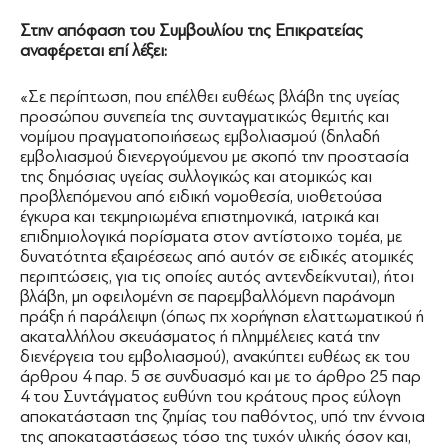
Στην απόφαση του Συμβουλίου της Επικρατείας
αναφέρεται επί λέξει:
«Σε περίπτωση, που επέλθει ευθέως βλάβη της υγείας
προσώπου συνεπεία της συνταγματικώς θεμιτής και
νομίμου πραγματοποιήσεως εμβολιασμού (δηλαδή
εμβολιασμού διενεργούμενου με σκοπό την προστασία
της δημόσιας υγείας συλλογικώς και ατομικώς και
προβλεπόμενου από ειδική νομοθεσία, υιοθετούσα
έγκυρα και τεκμηριωμένα επιστημονικά, ιατρικά και
επιδημιολογικά πορίσματα στον αντίστοιχο τομέα, με
δυνατότητα εξαιρέσεως από αυτόν σε ειδικές ατομικές
περιπτώσεις, για τις οποίες αυτός αντενδείκνυται), ήτοι
βλάβη, μη οφειλομένη σε παρεμβαλλόμενη παράνομη
πράξη ή παράλειψη (όπως πχ χορήγηση ελαττωματικού ή
ακαταλλήλου σκευάσματος ή πλημμέλειες κατά την
διενέργεια του εμβολιασμού), ανακύπτει ευθέως εκ του
άρθρου 4 παρ. 5 σε συνδυασμό και με το άρθρο 25 παρ
4 του Συντάγματος ευθύνη του κράτους προς εύλογη
αποκατάσταση της ζημίας του παθόντος, υπό την έννοια
της αποκαταστάσεως τόσο της τυχόν υλικής όσον και,