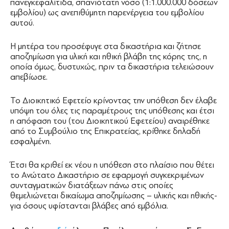
πανεγκεφαλίτιδα, σπανιότατη νόσο (1:1.000.000 δόσεων
εμβολίου) ως ανεπιθύμητη παρενέργεια του εμβολίου
αυτού.
Η μητέρα του προσέφυγε στα δικαστήρια και ζήτησε
αποζημίωση για υλική και ηθική βλάβη της κόρης της, η
οποία όμως, δυστυχώς, πριν τα δικαστήρια τελειώσουν
απεβίωσε.
Το Διοικητικό Εφετείο κρίνοντας την υπόθεση δεν έλαβε
υπόψη του όλες τις παραμέτρους της υπόθεσης και έτσι
η απόφαση του (του Διοικητικού Εφετείου) αναιρέθηκε
από το Συμβούλιο της Επικρατείας, κρίθηκε δηλαδή
εσφαλμένη.
Έτσι θα κριθεί εκ νέου η υπόθεση στο πλαίσιο που θέτει
το Ανώτατο Δικαστήριο σε εφαρμογή συγκεκριμένων
συνταγματικών διατάξεων πάνω στις οποίες
θεμελιώνεται δικαίωμα αποζημίωσης – υλικής και ηθικής-
για όσους υφίστανται βλάβες από εμβόλια.