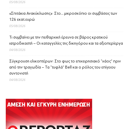
05/08/2026
«Σπιτάκια Ανακύκλωσης»: Στο… μικροσκόπιο οι συμβάσεις των
126 εκατ.ευρώ
05/08/2026
Τι συμβαίνει με την πειθαρχική έρευνα σε βάρος κρατικού
ιατροδικαστή – Οι καταγγελίες της δικηγόρου και τα αξιοπερίεργα
04/08/2026
Σύγκρουση ελικοπτέρων: Στο φως το επιχειρησιακό “χάος” πριν
από την τραγωδία – Τα “τυφλά” Bell και ο ρόλος του επίγειου
συντονιστή
04/08/2026