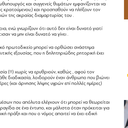
ρωθυπουργός και συγγενείς θυμάτων εμφανίζονται να
ός κρατούμενου;) και προσπαθούν να πλήξουν τον
ιών της ακραίας διαμαρτυρίας του .
α, ενώ γνωρίζουν ότι αυτό δεν είναι δυνατό γιατί
αν να μην είναι δυνατό να γίνει .
ικό πρωτοδικείο μπορεί να ορθώσει ανάστημα
ιτικής εξουσίας, που η δηλητηριώδης ρητορική έχει
ία (!!) χωρίς να ερυθριούν, καθώς , αφού τον
κάθε διαδικασία, λοιδορούν έναν άνθρωπο που βιώνει
έρες (και άρνησης λήψης υγρών επί πολλές ημέρες)
έσων που απόλυτα ελέγχουν ότι μπορεί να θεωρείται
αγίδα σε ένα έντυπο, και μάλιστα όταν πρόκειται για
 πράξη και που ο νόμος απαιτεί να έχει ειδική