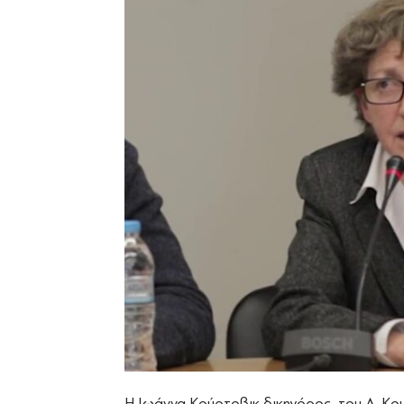
Η Ιωάννα Κούρτοβικ δικηγόρος του Δ. Κο