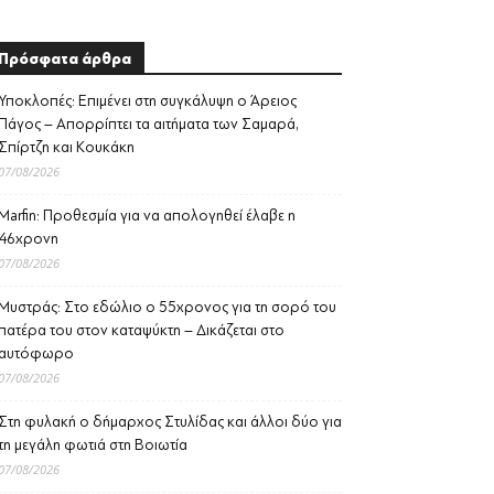
Πρόσφατα άρθρα
Υποκλοπές: Επιμένει στη συγκάλυψη ο Άρειος
Πάγος – Απορρίπτει τα αιτήματα των Σαμαρά,
Σπίρτζη και Κουκάκη
07/08/2026
Marfin: Προθεσμία για να απολογηθεί έλαβε η
46χρονη
07/08/2026
Μυστράς: Στο εδώλιο ο 55χρονος για τη σορό του
πατέρα του στον καταψύκτη – Δικάζεται στο
αυτόφωρο
07/08/2026
Στη φυλακή ο δήμαρχος Στυλίδας και άλλοι δύο για
τη μεγάλη φωτιά στη Βοιωτία
07/08/2026