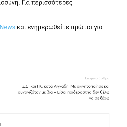
ιοσύνη. Για περισσότερες
 News
και ενημερωθείτε πρώτοι για
Επόμενο άρθρο
Σ.Σ. και Γ.Κ. κατά Λιγνάδη: Με ακινητοποίησε και
αυνανιζόταν µε βία – Είσαι παιδεραστής, δεν θέλω
να σε ξέρω
M