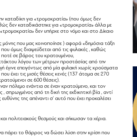
ην καταδίκη για «τρομοκρατία» (που όμως δεν
θώς δεν καταδικάστηκε για «τρομοκρατία» άλλα με
ξη «τρομοκρατία» δεν υπήρχε στο νόμο και στο Δίκαιο
ς μόνης που μας κοινοποίησε ) αφορά «δημόσια τάξη
 που όμως διαψεύδεται από τις φυλακές , καθώς
 ποτέ σε βάρος του κρατουμένου,
εκτάκτου λόγου των μέτρων προστάσίας από την
ωγή έγινε επειγόντως από μία φυλακή χωρίς κρούσματα
που έχει τις μισές θέσεις κενές (137 άτομα σε 270
κρατούμενοι σε 600 θέσεις).
ναν πόλεμο ενάντια σε έναν κρατούμενο, και τον
ς , σπρωγμένος από τη δική της εκδικητική βία , αντί
 ευθύνης της απέναντι σ’ αυτό που έχει προκαλέσει
αι πολιτειακούς θεσμούς και σήκωσαν τα χέρια.
να πάρει το θάρρος να δώσει λύση στην κρίση που