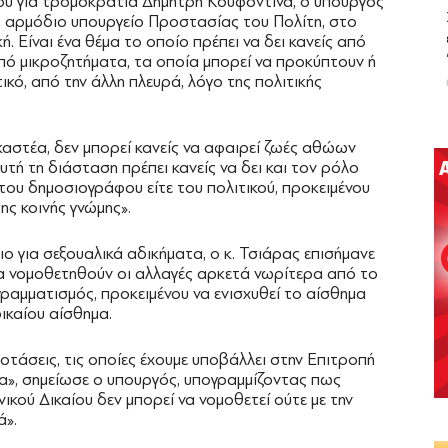
ου για τρομοκρατία Δημήτρη Κουφοντίνα, ο υπουργός
το αρμόδιο υπουργείο Προστασίας του Πολίτη, στο
. Είναι ένα θέμα το οποίο πρέπει να δει κανείς από
από μικροζητήματα, τα οποία μπορεί να προκύπτουν ή
κό, από την άλλη πλευρά, λόγο της πολιτικής
ικαστέα, δεν μπορεί κανείς να αφαιρεί ζωές αθώων
ή τη διάσταση πρέπει κανείς να δει και τον ρόλο
ε του δημοσιογράφου είτε του πολιτικού, προκειμένου
ης κοινής γνώμης».
ιο για σεξουαλικά αδικήματα, ο κ. Τσιάρας επισήμανε
να νομοθετηθούν οι αλλαγές αρκετά νωρίτερα από το
ραμματισμός, προκειμένου να ενισχυθεί το αίσθημα
ικαίου αίσθημα.
οτάσεις, τις οποίες έχουμε υποβάλλει στην Επιτροπή
», σημείωσε ο υπουργός, υπογραμμίζοντας πως
ικού Δικαίου δεν μπορεί να νομοθετεί ούτε με την
ά».