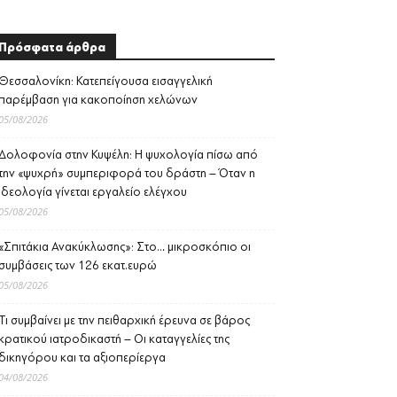
Πρόσφατα άρθρα
Θεσσαλονίκη: Κατεπείγουσα εισαγγελική
παρέμβαση για κακοποίηση χελώνων
05/08/2026
Δολοφονία στην Κυψέλη: Η ψυχολογία πίσω από
την «ψυχρή» συμπεριφορά του δράστη – Όταν η
ιδεολογία γίνεται εργαλείο ελέγχου
05/08/2026
«Σπιτάκια Ανακύκλωσης»: Στο… μικροσκόπιο οι
συμβάσεις των 126 εκατ.ευρώ
05/08/2026
Τι συμβαίνει με την πειθαρχική έρευνα σε βάρος
κρατικού ιατροδικαστή – Οι καταγγελίες της
δικηγόρου και τα αξιοπερίεργα
04/08/2026