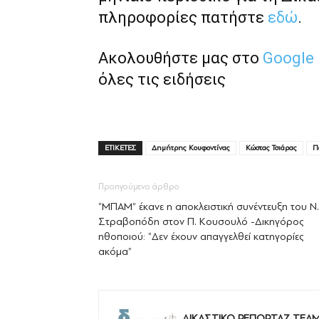
πληροφορίες πατήστε
εδώ
.
Ακολουθήστε μας στο
Google
όλες τις ειδήσεις
ΕΤΙΚΕΤΕΣ
Δημήτρης Κουφοντίνας
Κώστας Τσιάρας
Π
Προηγούμενο άρθρο
“ΜΠΑΜ” έκανε η αποκλειστική συνέντευξη του Ν.
Στραβοπόδη στον Π. Κουσουλό -Δικηγόρος
ηθοποιού: “Δεν έχουν απαγγελθεί κατηγορίες
ακόμα”
ΔΙΚΑΣΤΙΚΟ ΡΕΠΟΡΤΑΖ TEA