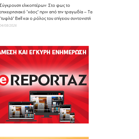
Σύγκρουση ελικοπτέρων: Στο φως το
επιχειρησιακό “χάος” πριν από την τραγωδία – Τα
“τυφλά” Bell και ο ρόλος του επίγειου συντονιστή
04/08/2026