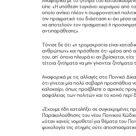
Αναφορικά με το ζήτημα του καταδικασμέν
είπε: «Η υπόθεση τυγχάνει χειρισμού από 
οποίο ανήκει πλέον η σωφρονιστική πολιτική
την πραγματική του διάσταση κι όχι μέσα 
να αποτελούν τον πραγματικό ή προσχηματι
αντιπαράθεσης».
Τόνισε δε ότι «η τρομοκρατία είναι καταδ
ανθρώπων» και πρόσθεσε ότι «μέσα από αυτ
του, απ’ όποια πλευρά κι αν βρίσκεται, είτ
τέτοια ζητήματα να μην γίνονται ζητήματα τ
Αναφορικά με τις αλλαγές στο Ποινικό Δίκα
ότι γίνεται μία πολύ σοβαρή προσπάθεια 
καλοκαίρι, όπως προέβλεπε ο αρχικός προγ
ασφάλειας των πολιτών και το κοινό περί δ
«Έχουμε ήδη καταλήξει σε συγκεκριμένες πρ
Παρακολούθησης του νέου Ποινικού Κώδικα
«όταν κανείς νομοθετεί για θέματα του Ποιν
ψυχολογία της στιγμής ούτε αποσπασματικ