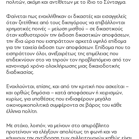
πολιτών, ακόμη και αντίθετων με το ίδιο το Σύνταγμα.
Φαίνεται πως ενοχλήθηκαν οι δικαστές και εισαγγελείς
όταν ζητήθηκε από τους δικηγόρους να επιβάλλονται
χρηματικές ποινές – μείωση μισθού – σε δικαστικούς
όταν καθυστερούν την έκδοση δικαστικών αποφάσεων,
την ίδια ώρα που εισπράττουν αρκετά υψηλό επίδομα
για την ταχεία έκδοση των αποφάσεων. Επίδομα που το
εισπράττουν όλοι, ανεξαιρέτως της επιμέλειας που
επιδεικνύουν στο να τηρούν τον προβλεπόμενο από τον
κανονισμό χρόνο ολοκλήρωσης μιας δικαιοδοτικής
διαδικασίας.
Ενοχλούνται, επίσης, και από την κριτική που ασκείται –
και ορθώς δημόσια – κατά αποφάσεων ή χειρισμών,
κυρίως, για υποθέσεις που ενδιαφέρουν μεγάλα
οικονομικοπολιτικά συμφέροντα σε βάρος του κάθε
έλληνα πολίτη.
Με στόχο, λοιπόν, να μείνουν στο απυρόβλητο
προτείνουν να ελέγξουν απολύτως τη φωνή και να
κάμψουν την αντίδραση των συλλειτουργών καθώς είναι