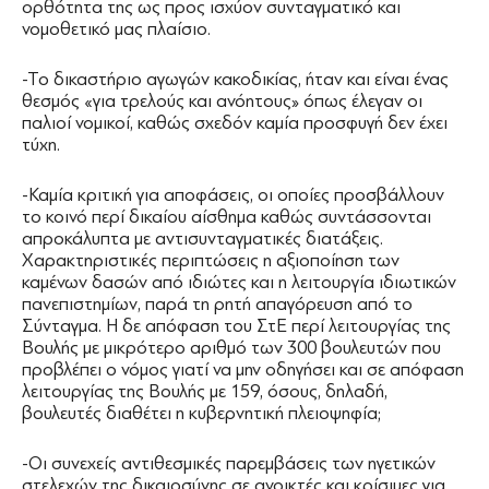
ορθότητα της ως προς ισχύον συνταγματικό και
νομοθετικό μας πλαίσιο.
-Το δικαστήριο αγωγών κακοδικίας, ήταν και είναι ένας
θεσμός «για τρελούς και ανόητους» όπως έλεγαν οι
παλιοί νομικοί, καθώς σχεδόν καμία προσφυγή δεν έχει
τύχη.
-Καμία κριτική για αποφάσεις, οι οποίες προσβάλλουν
το κοινό περί δικαίου αίσθημα καθώς συντάσσονται
απροκάλυπτα με αντισυνταγματικές διατάξεις.
Χαρακτηριστικές περιπτώσεις η αξιοποίηση των
καμένων δασών από ιδιώτες και η λειτουργία ιδιωτικών
πανεπιστημίων, παρά τη ρητή απαγόρευση από το
Σύνταγμα. Η δε απόφαση του ΣτΕ περί λειτουργίας της
Βουλής με μικρότερο αριθμό των 300 βουλευτών που
προβλέπει ο νόμος γιατί να μην οδηγήσει και σε απόφαση
λειτουργίας της Βουλής με 159, όσους, δηλαδή,
βουλευτές διαθέτει η κυβερνητική πλειοψηφία;
-Οι συνεχείς αντιθεσμικές παρεμβάσεις των ηγετικών
στελεχών της δικαιοσύνης σε ανοικτές και κρίσιμες για