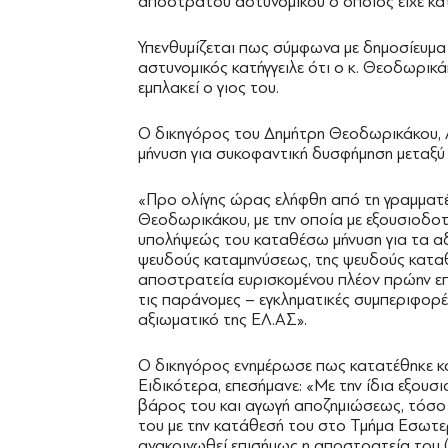
απόστρατου αστυνομικού ο οποίος είχε κατ
Υπενθυμίζεται πως σύμφωνα με δημοσίευμα
αστυνομικός κατήγγειλε ότι ο κ. Θεοδωρικ
εμπλακεί ο γιος του.
Ο δικηγόρος του Δημήτρη Θεοδωρικάκου, 
μήνυση για συκοφαντική δυσφήμηση μεταξύ
«Προ ολίγης ώρας ελήφθη από τη γραμματ
Θεοδωρικάκου, με την οποία με εξουσιοδοτ
υπολήψεώς του καταθέσω μήνυση για τα α
ψευδούς καταμηνύσεως, της ψευδούς κατα
αποστρατεία ευρισκομένου πλέον πρώην επ
τις παράνομες – εγκληματικές συμπεριφορέ
αξιωματικό της ΕΛ.ΑΣ».
Ο δικηγόρος ενημέρωσε πως κατατέθηκε κ
Ειδικότερα, επεσήμανε: «Με την ίδια εξουσ
βάρος του και αγωγή αποζημιώσεως, τόσο γ
του με την κατάθεσή του στο Τμήμα Εσωτε
ανακοινωθεί επισήμως η αποστρατεία του (τ