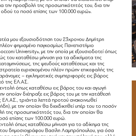
ια την προσβολή της προσωπικότητός του, δια την
ς οδού το ποσό επίσης των 100.000 ευρώ».
ματέα μου εξουσιοδότηση του 23χρονου Δημήτρη
πλέον φημισμένο παγκοσμίως Πανεπιστήμιο
coni University», με την οποία με εξουσιοδοτεί όπως
εώς του καταθέσω μήνυση για τα αδικήματα της
καταμηνύσεως, της ψευδούς καταθέσεως και της
τρατεία ευρισκομένου πλέον πρώην επικεφαλής της
παράνομες – εγκληματικές συμπεριφορές εις βάρος
κό της ΕΛ.ΑΣ.
ην εντολή όπως καταθέσω εις βάρος του και αγωγή
ην οποίαν διέπραξε εις βάρος του με την κατάθεσή
 ΕΛ.ΑΣ., τριάντα λεπτά προτού ανακοινωθεί
ήδη), με την οποίαν θα διεκδικηθεί υπέρ του το ποσόν
λή της προσωπικότητός του, δια την οποίαν θα
ποσό επίσης των 100.000 ευρώ.
 εντολή όπως καταθέσω μήνυση για το αδίκημα της
 του δημοσιογράφου Βασίλη Λαμπρόπουλου, για όσα