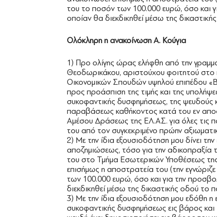
του το ποσόν των 100.000 ευρώ, όσο και γ
οποίαν θα διεκδικηθεί μέσω της δικαστική
Ολόκληρη η ανακοίνωση Α. Κούγια
1) Προ ολίγης ώρας ελήφθη από την γραμ
Θεοδωρικάκου, αριστούχου φοιτητού στο 
Οικονομικών Σπουδών υψηλού επιπέδου «Boc
προς προάσπιση της τιμής και της υπολήψ
συκοφαντικής δυσφημήσεως, της ψευδούς 
παραβάσεως καθήκοντος κατά του εν αποσ
Αμέσου Δράσεως της ΕΛ.ΑΣ. για όλες τις 
του από τον συγκεκριμένο πρώην αξιωματι
2) Με την ίδια εξουσιοδότηση μου δίνει τ
αποζημιώσεως, τόσο για την αδικοπραξία τ
του στο Τμήμα Εσωτερικών Υποθέσεως της
επισήμως η αποστρατεία του (την εγνώριζε 
των 100.000 ευρώ, όσο και για την προσβο
διεκδικηθεί μέσω της δικαστικής οδού το 
3) Με την ίδια εξουσιοδότηση μου εδόθη η
συκοφαντικής δυσφημήσεως εις βάρος και