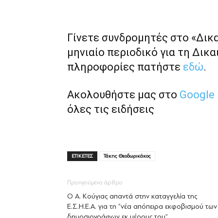
Γίνετε συνδρομητές στο «Δικ
μηνιαίο περιοδικό για τη Δικα
πληροφορίες πατήστε
εδώ
.
Ακολουθήστε μας στο
Google
όλες τις ειδήσεις
ΕΤΙΚΕΤΕΣ
Τάκης Θεοδωρικάκος
Προηγούμενο άρθρο
Ο Α. Κούγιας απαντά στην καταγγελία της
Ε.Σ.Η.Ε.Α. για τη “νέα απόπειρα εκφοβισμού των
δημοσιογράφων εκ μέρους του”