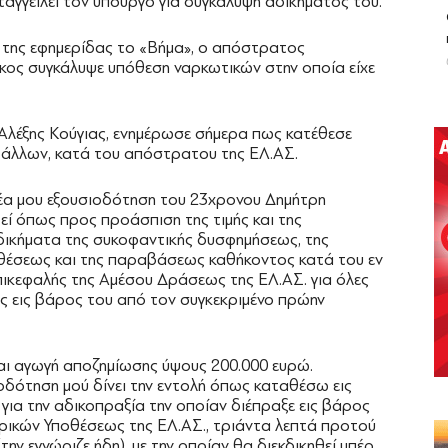
αγγείλει τον υπουργό για συγκάλυψη αδικήματός του.
 της εφημερίδας το «Βήμα», ο απόστρατος
άκος συγκάλυψε υπόθεση ναρκωτικών στην οποία είχε
Αλέξης Κούγιας, ενημέρωσε σήμερα πως κατέθεσε
 άλλων, κατά του απόστρατου της ΕΛ.ΑΣ.
έα μου εξουσιοδότηση του 23χρονου Δημήτρη
εί όπως προς προάσπιση της τιμής και της
δικήματα της συκοφαντικής δυσφημήσεως, της
θέσεως και της παραβάσεως καθήκοντος κατά του εν
ικεφαλής της Αμέσου Δράσεως της ΕΛ.ΑΣ. για όλες
ς εις βάρος του από τον συγκεκριμένο πρώην
αι αγωγή αποζημίωσης ύψους 200.000 ευρώ.
ιοδότηση μού δίνει την εντολή όπως καταθέσω εις
ια την αδικοπραξία την οποίαν διέπραξε εις βάρος
ρικών Υποθέσεως της ΕΛ.ΑΣ., τριάντα λεπτά προτού
ην εγνώριζε ήδη), με την οποίαν θα διεκδικηθεί υπέρ