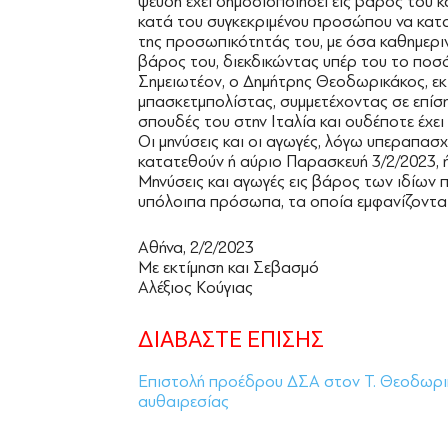
ψευδή έχει δημοσιοποιήσει εις βάρος του κα
κατά του συγκεκριμένου προσώπου να κατ
της προσωπικότητάς του, με όσα καθημερι
βάρος του, διεκδικώντας υπέρ του το ποσ
Σημειωτέον, ο Δημήτρης Θεοδωρικάκος, εκ
μπασκετμπολίστας, συμμετέχοντας σε επίσ
σπουδές του στην Ιταλία και ουδέποτε έχει
Οι μηνύσεις και οι αγωγές, λόγω υπεραπασ
κατατεθούν ή αύριο Παρασκευή 3/2/2023, ή
Μηνύσεις και αγωγές εις βάρος των ιδίων
υπόλοιπα πρόσωπα, τα οποία εμφανίζονται
Αθήνα, 2/2/2023
Με εκτίμηση και Σεβασμό
Αλέξιος Κούγιας
ΔΙΑΒΑΣΤΕ ΕΠΙΣΗΣ
Επιστολή προέδρου ΔΣΑ στον Τ. Θεοδωρικά
αυθαιρεσίας