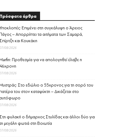
Πρόσφατα άρθρα
Υποκλοπές: Επιμένει στη συγκάλυψη ο Άρειος
Πάγος – Απορρίπτει τα αιτήματα των Σαμαρά,
Σπίρτζη και Κουκάκη
07/08/2026
Marfin: Προθεσμία για να απολογηθεί έλαβε η
46χρονη
07/08/2026
Μυστράς: Στο εδώλιο ο 55χρονος για τη σορό του
πατέρα του στον καταψύκτη – Δικάζεται στο
αυτόφωρο
07/08/2026
Στη φυλακή ο δήμαρχος Στυλίδας και άλλοι δύο για
τη μεγάλη φωτιά στη Βοιωτία
07/08/2026