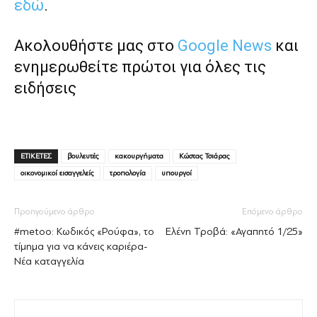
εδώ
.
Ακολουθήστε μας στο
Google News
και
ενημερωθείτε πρώτοι για όλες τις
ειδήσεις
ΕΤΙΚΕΤΕΣ
βουλευτές
κακουργήματα
Κώστας Τσιάρας
οικονομικοί εισαγγελείς
τροπολογία
υπουργοί
Προηγούμενο άρθρο
Επόμενο άρθρο
#metoo: Κωδικός «Ρούφα», το
Ελένη Τροβά: «Αγαπητό 1/25»
τίµηµα για να κάνεις καριέρα-
Νέα καταγγελία