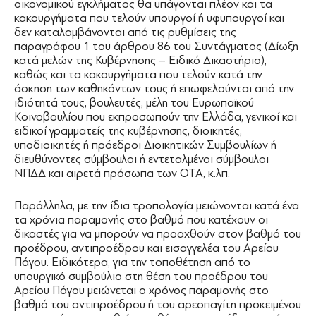
οικονομικού εγκλήματος θα υπάγονται πλέον και τα
κακουργήματα που τελούν υπουργοί ή υφυπουργοί και
δεν καταλαμβάνονται από τις ρυθμίσεις της
παραγράφου 1 του άρθρου 86 του Συντάγματος (Δίωξη
κατά μελών της Κυβέρνησης – Ειδικό Δικαστήριο),
καθώς και τα κακουργήματα που τελούν κατά την
άσκηση των καθηκόντων τους ή επωφελούνται από την
ιδιότητά τους, βουλευτές, μέλη του Ευρωπαϊκού
Κοινοβουλίου που εκπροσωπούν την Ελλάδα, γενικοί και
ειδικοί γραμματείς της κυβέρνησης, διοικητές,
υποδιοικητές ή πρόεδροι Διοικητικών Συμβουλίων ή
διευθύνοντες σύμβουλοι ή εντεταλμένοι σύμβουλοι
ΝΠΔΔ και αιρετά πρόσωπα των ΟΤΑ, κ.λπ.
Παράλληλα, με την ίδια τροπολογία μειώνονται κατά ένα
τα χρόνια παραμονής στο βαθμό που κατέχουν οι
δικαστές για να μπορούν να προαχθούν στον βαθμό του
προέδρου, αντιπροέδρου και εισαγγελέα του Αρείου
Πάγου. Ειδικότερα, για την τοποθέτηση από το
υπουργικό συμβούλιο στη θέση του προέδρου του
Αρείου Πάγου μειώνεται ο χρόνος παραμονής στο
βαθμό του αντιπροέδρου ή του αρεοπαγίτη προκειμένου