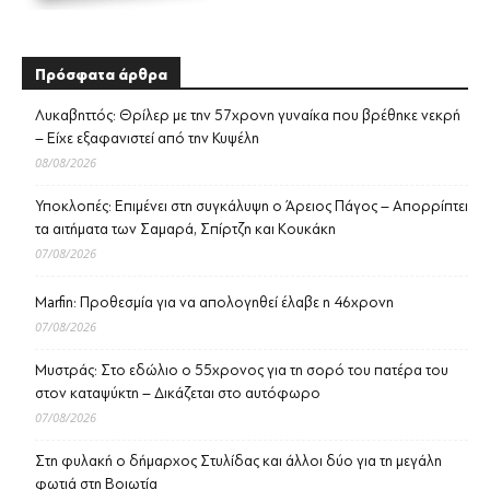
Πρόσφατα άρθρα
Λυκαβηττός: Θρίλερ με την 57χρονη γυναίκα που βρέθηκε νεκρή
– Είχε εξαφανιστεί από την Κυψέλη
08/08/2026
Υποκλοπές: Επιμένει στη συγκάλυψη ο Άρειος Πάγος – Απορρίπτει
τα αιτήματα των Σαμαρά, Σπίρτζη και Κουκάκη
07/08/2026
Marfin: Προθεσμία για να απολογηθεί έλαβε η 46χρονη
07/08/2026
Μυστράς: Στο εδώλιο ο 55χρονος για τη σορό του πατέρα του
στον καταψύκτη – Δικάζεται στο αυτόφωρο
07/08/2026
Στη φυλακή ο δήμαρχος Στυλίδας και άλλοι δύο για τη μεγάλη
φωτιά στη Βοιωτία