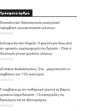
Πρόσφατα άρθρα
Θεσσαλονίκη: Κατεπείγουσα εισαγγελική
παρέμβαση για κακοποίηση χελώνων
05/08/2026
Δολοφονία στην Κυψέλη: Η ψυχολογία πίσω από
την «ψυχρή» συμπεριφορά του δράστη – Όταν η
ιδεολογία γίνεται εργαλείο ελέγχου
05/08/2026
«Σπιτάκια Ανακύκλωσης»: Στο… μικροσκόπιο οι
συμβάσεις των 126 εκατ.ευρώ
05/08/2026
Τι συμβαίνει με την πειθαρχική έρευνα σε βάρος
κρατικού ιατροδικαστή – Οι καταγγελίες της
δικηγόρου και τα αξιοπερίεργα
04/08/2026