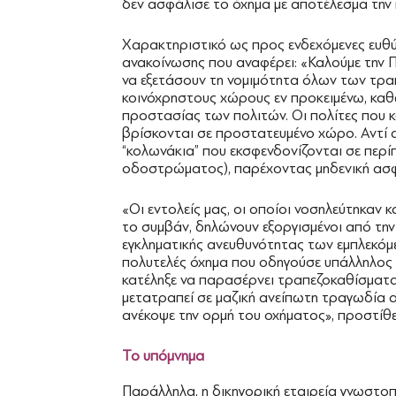
δεν ασφάλισε το όχημα με αποτέλεσμα την
Χαρακτηριστικό ως προς ενδεχόμενες ευθύν
ανακοίνωσης που αναφέρει: «Καλούμε την Π
να εξετάσουν τη νομιμότητα όλων των τρα
κοινόχρηστους χώρους εν προκειμένω, κα
προστασίας των πολιτών. Οι πολίτες που
βρίσκονται σε προστατευμένο χώρο. Αντί 
“κολωνάκια” που εκσφενδονίζονται σε περ
οδοστρώματος), παρέχοντας μηδενική ασφ
«Οι εντολείς μας, οι οποίοι νοσηλεύτηκαν 
το συμβάν, δηλώνουν εξοργισμένοι από τη
εγκληματικής ανευθυνότητας των εμπλεκόμε
πολυτελές όχημα που οδηγούσε υπάλληλος
κατέληξε να παρασέρνει τραπεζοκαθίσματα 
μετατραπεί σε μαζική ανείπωτη τραγωδία 
ανέκοψε την ορμή του οχήματος», προστίθε
Το υπόμνημα
Παράλληλα, η δικηγορική εταιρεία γνωστοπο