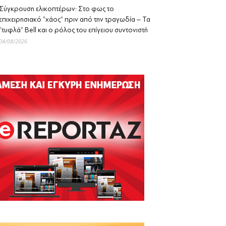
Σύγκρουση ελικοπτέρων: Στο φως το
επιχειρησιακό “χάος” πριν από την τραγωδία – Τα
“τυφλά” Bell και ο ρόλος του επίγειου συντονιστή
04/08/2026