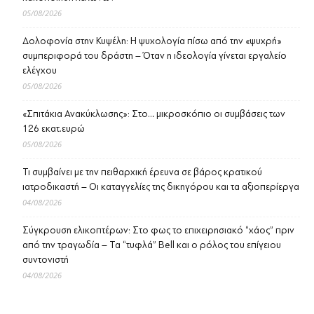
05/08/2026
Δολοφονία στην Κυψέλη: Η ψυχολογία πίσω από την «ψυχρή»
συμπεριφορά του δράστη – Όταν η ιδεολογία γίνεται εργαλείο
ελέγχου
05/08/2026
«Σπιτάκια Ανακύκλωσης»: Στο… μικροσκόπιο οι συμβάσεις των
126 εκατ.ευρώ
05/08/2026
Τι συμβαίνει με την πειθαρχική έρευνα σε βάρος κρατικού
ιατροδικαστή – Οι καταγγελίες της δικηγόρου και τα αξιοπερίεργα
04/08/2026
Σύγκρουση ελικοπτέρων: Στο φως το επιχειρησιακό “χάος” πριν
από την τραγωδία – Τα “τυφλά” Bell και ο ρόλος του επίγειου
συντονιστή
04/08/2026