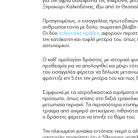
για την άγρια δολοφονία της 84χρονης μητέ
Ξηροχώρι Χαλκηδόνας, έξω από τη Θεσσαλ
Προηγουμένως, ο εισαγγελέας πρωτοδικών 
ανθρωποκτονία με δόλο, σωματική βλάβη ε
Οι δύο
τελευταίες πράξεις
αφορούν περιστα
την κατάκοιτη και τυφλή μητέρα του, όπω
αστυνομικοί.
Ο καθ’ ομολογίαν δράστης, με ιστορικό ψυ
προθεσμία για να απολογηθεί και μέχρι τό
του εισαγγελέα φέρεται να δήλωσε μετανιω
φρόντιζε επί 5 έτη την μητέρα του και πως 
Σύμφωνα με τα ιατροδικαστικά ευρήματα η
πρόσωπο, όπως επίσης στη δεξιά τραχηλική
μετωπιαία περιοχή. Τα περισσότερα χτυπήμα
τραύμα από αιχμηρό αντικείμενο, πιθανότ
ο δράστης φέρεται να έπνιξε το θύμα του.
Την ηλικιωμένη γυναίκα εντόπισε νεκρή ο ά
μαρτυρίες προκύπτει ότι ο 59χρονος νοσηλ