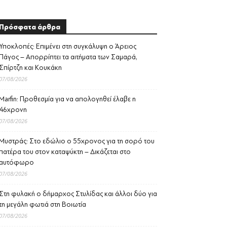
Πρόσφατα άρθρα
Υποκλοπές: Επιμένει στη συγκάλυψη ο Άρειος
Πάγος – Απορρίπτει τα αιτήματα των Σαμαρά,
Σπίρτζη και Κουκάκη
07/08/2026
Marfin: Προθεσμία για να απολογηθεί έλαβε η
46χρονη
07/08/2026
Μυστράς: Στο εδώλιο ο 55χρονος για τη σορό του
πατέρα του στον καταψύκτη – Δικάζεται στο
αυτόφωρο
07/08/2026
Στη φυλακή ο δήμαρχος Στυλίδας και άλλοι δύο για
τη μεγάλη φωτιά στη Βοιωτία
07/08/2026