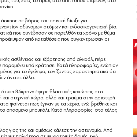
ρας του, χθες το πρωί, στο σπίτι όπου διέμεναν, στο
ονίκη.
άσκησε σε βάρος του ποινική δίωξη για
ναντίον αδύναμων ατόμων και ενδοοικογενειακή βία.
τικά που συνέβησαν σε παρελθόντα χρόνο με θύμα
ς προέκυψαν από καταθέσεις που συγκέντρωσαν οι
χικής ασθένειας και εξάρτησης από αλκοόλ, πήρε
τε παραμένει υπό κράτηση. Κατά πληροφορίες, ενώπιον
μένος για το έγκλημα, τονίζοντας χαρακτηριστικά ότι
δεν άντεχε άλλο.
 άτυχη 84χρονη έφερε θλαστικές κακώσεις στο
 και στερνική χώρα, αλλά και τραύμα στην αριστερή
τα φαίνεται πως έγιναν με τα χέρια, ενώ βρέθηκε και
ατα σπασμένο μπουκάλι. Κατά πληροφορίες, στο τέλος
λλος γιος της και αμέσως κάλεσε την αστυνομία. Από
εύτηκε παλιότερα σε ψυχιατρικές δομές, ενώ