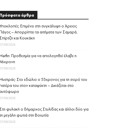
Πρόσφατα άρθρα
Υποκλοπές: Επιμένει στη συγκάλυψη ο Άρειος
Πάγος – Απορρίπτει τα αιτήματα των Σαμαρά,
Σπίρτζη και Κουκάκη
07/08/2026
Marfin: Προθεσμία για να απολογηθεί έλαβε η
46χρονη
07/08/2026
Μυστράς: Στο εδώλιο ο 55χρονος για τη σορό του
πατέρα του στον καταψύκτη – Δικάζεται στο
αυτόφωρο
07/08/2026
Στη φυλακή ο δήμαρχος Στυλίδας και άλλοι δύο για
τη μεγάλη φωτιά στη Βοιωτία
07/08/2026