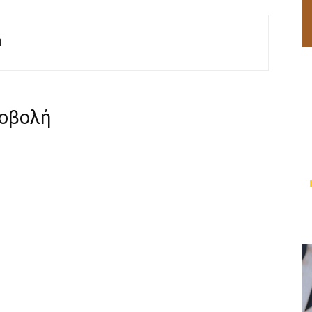
M
ροβολή