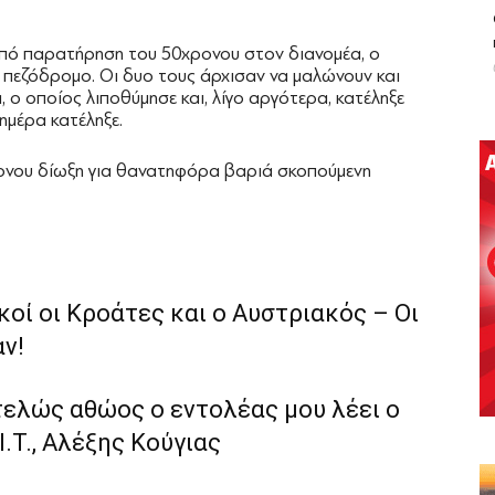
 από παρατήρηση του 50χρονου στον διανομέα, ο
 πεζόδρομο. Οι δυο τους άρχισαν να μαλώνουν και
, ο οποίος λιποθύμησε και, λίγο αργότερα, κατέληξε
ημέρα κατέληξε.
ονου δίωξη για θανατηφόρα βαριά σκοπούμενη
οί οι Κροάτες και ο Αυστριακός – Οι
ν!
τελώς αθώος ο εντολέας μου λέει ο
.Τ., Αλέξης Κούγιας