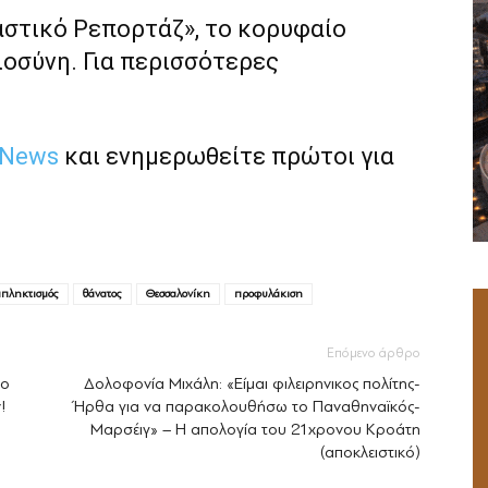
αστικό Ρεπορτάζ», το κορυφαίο
ιοσύνη. Για περισσότερες
 News
και ενημερωθείτε πρώτοι για
απληκτισμός
θάνατος
Θεσσαλονίκη
προφυλάκιση
Επόμενο άρθρο
 ο
Δολοφονία Μιχάλη: «Είμαι φιλειρηνικος πολίτης-
!
Ήρθα για να παρακολουθήσω το Παναθηναϊκός-
Μαρσέιγ» – Η απολογία του 21χρονου Κροάτη
(αποκλειστικό)