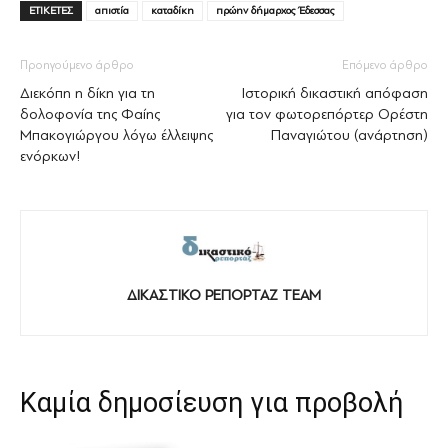
ΕΤΙΚΕΤΕΣ
απιστία
καταδίκη
πρώην δήμαρχος Έδεσσας
Προηγούμενο άρθρο
Επόμενο άρθρο
Διεκόπη η δίκη για τη
Ιστορική δικαστική απόφαση
δολοφονία της Φαίης
για τον φωτορεπόρτερ Ορέστη
Μπακογιώργου λόγω έλλειψης
Παναγιώτου (ανάρτηση)
ενόρκων!
ΔΙΚΑΣΤΙΚΟ ΡΕΠΟΡΤΑΖ TEAM
Καμία δημοσίευση για προβολή