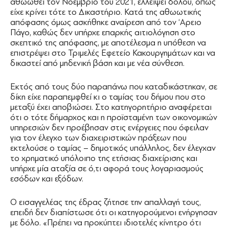
αθωωθεί τον Νοέμβριο του 2021, ελλείψει δόλου, όπως
είχε κρίνει τότε το Δικαστήριο. Κατά της αθωωτικής
απόφασης όμως ασκήθηκε αναίρεση από τον ‘Αρειο
Πάγο, καθώς δεν υπήρχε επαρκής αιτιολόγηση στο
σκεπτικό της απόφασης, με αποτέλεσμα η υπόθεση να
επιστρέψει στο Τριμελές Εφετείο Κακουργημάτων και να
δικαστεί από μηδενική βάση και με νέα σύνθεση.
Εκτός από τους δύο παραπάνω που καταδικάστηκαν, σε
δίκη είχε παραπεμφθεί κι ο ταμίας του δήμου που στο
μεταξύ έχει αποβιώσει. Στο κατηγορητήριο αναφέρεται
ότι ο τότε δήμαρχος και η προϊσταμένη των οικονομικών
υπηρεσιών δεν προέβησαν στις ενέργειες που όφειλαν
για τον έλεγχο των διαχειριστικών πράξεων που
εκτελούσε ο ταμίας – δημοτικός υπάλληλος, δεν έλεγχαν
το χρηματικό υπόλοιπο της ετήσιας διαχείρισης και
υπήρχε μία αταξία σε ό,τι αφορά τους λογαριασμούς
εσόδων και εξόδων.
Ο εισαγγελέας της έδρας ζήτησε την απαλλαγή τους,
επειδή δεν διαπίστωσε ότι οι κατηγορούμενοι ενήργησαν
με δόλο. «Πρέπει να προκύπτει ιδιοτελές κίνητρο ότι