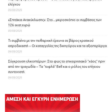
ελέγχου
05/08/2026
«Σπιτάκια Ανακύκλωσης»: Στο… μικροσκόπιο οι συμβάσεις των
126 εκατ.ευρώ
05/08/2026
Τι συμβαίνει με την πειθαρχική έρευνα σε βάρος κρατικού
ιατροδικαστή – Οι καταγγελίες της δικηγόρου και τα αξιοπερίεργα
04/08/2026
Σύγκρουση ελικοπτέρων: Στο φως το επιχειρησιακό “χάος” πριν
από την τραγωδία – Τα “τυφλά” Bell και ο ρόλος του επίγειου
συντονιστή
04/08/2026