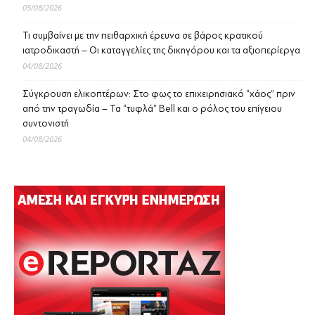
05/08/2026
Τι συμβαίνει με την πειθαρχική έρευνα σε βάρος κρατικού
ιατροδικαστή – Οι καταγγελίες της δικηγόρου και τα αξιοπερίεργα
04/08/2026
Σύγκρουση ελικοπτέρων: Στο φως το επιχειρησιακό “χάος” πριν
από την τραγωδία – Τα “τυφλά” Bell και ο ρόλος του επίγειου
συντονιστή
04/08/2026