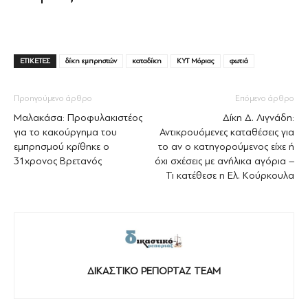
ΕΤΙΚΕΤΕΣ
δίκη εμπρηστών
καταδίκη
ΚΥΤ Μόριας
φωτιά
Προηγούμενο άρθρο
Επόμενο άρθρο
Μαλακάσα: Προφυλακιστέος
Δίκη Δ. Λιγνάδη:
για το κακούργημα του
Αντικρουόμενες καταθέσεις για
εμπρησμού κρίθηκε ο
το αν ο κατηγορούμενος είχε ή
31χρονος Βρετανός
όχι σχέσεις με ανήλικα αγόρια –
Τι κατέθεσε η Ελ. Κούρκουλα
ΔΙΚΑΣΤΙΚΟ ΡΕΠΟΡΤΑΖ TEAM