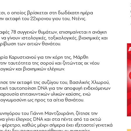
τσι, ο οποίος βρίσκεται στη δωδέκατη ημέρα
ην εκταφή του 22χρονου γιου του, Ντένις.
ραφές 78 συγγενών θυμάτων, επισημαίνεται η ανάγκη
να γίνουν ιστολογικές, τοξικολογικές, βιοχημικές και
ακρίβωση των αιτιών θανάτου.
ρία Καρυστιανού για την κόρη της, Μάρθη
την ταυτότητα της σορού και ζητώντας εκ νέου
ογικών και βιοχημικών ελέγχων.
ησε την εκταφή της συζύγου του, Βασιλικής Χλωρού,
τική ταυτοποίηση DNA για την αποφυγή ενδεχόμενων
 παρουσία επιταχυντικών υλικών καύσης, ενώ
τογνωμοσύνη ως προς τα αίτια θανάτου.
συνηγόρου του Γιάννη Μαντζουράνη, ζήτησε την
να γίνει έλεγχος DNA και στα πέντε από τα οκτώ
έρετρο, καθώς μέχρι σήμερα έχει εξεταστεί γενετικά
αι ότι δεν πραγματοποιήθηκαν οι αναγκαίες