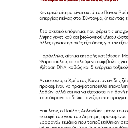
Κεντρικό αίτημα είναι αυτό του Πάνου Ρού
απεργίας πείνας στο Σύνταγμα, ζητώντας τ
Στο σχετικό υπόμνημα, που φέρει τις υπογ
λήψης γενετικού και βιολογικού υλικού ώστε 
άλλες εργαστηριακές εξετάσεις για την εξ
Παράλληλα, αίτημα εκταφής κατέθεσε η Μα
Ψαροπούλου, επικαλούμενη αμφιβολίες για 
εξέταση DNA, καθώς και διενέργεια τοξικολ
Αντίστοιχα, ο Χρήστος Κωνσταντινίδης ζήτ
προκειμένου να πραγματοποιηθεί επαναληπ
λαθών, αλλά και για να εξεταστεί η πιθανή
ταυτόχρονα επιδιώκει ανεξάρτητη πραγμα
Επιπλέον, ο Παύλος Ασλανίδης, μέσω του 
εκταφή του γιου του Δημήτρη, προκειμένου 
«ορφανά» τεμάχια που τοποθετήθηκαν στο φ
μόνο μέρος αυτών. Στο ίδιο αίτημα τονίζετ