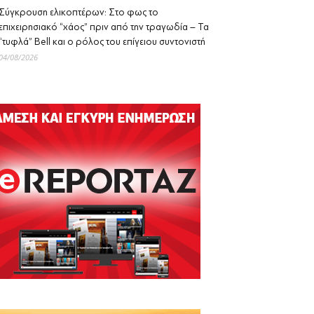
Σύγκρουση ελικοπτέρων: Στο φως το
επιχειρησιακό “χάος” πριν από την τραγωδία – Τα
“τυφλά” Bell και ο ρόλος του επίγειου συντονιστή
04/08/2026