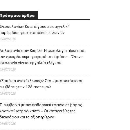
Πρόσφατα άρθρα
Θεσσαλονίκη: Κατεπείγουσα εισαγγελική
παρέμβαση για κακοποίηση χελώνων
05/08/2026
Δολοφονία στην Κυψέλη: Η ψυχολογία πίσω από
την «ψυχρή» συμπεριφορά του δράστη – Όταν η
ιδεολογία γίνεται εργαλείο ελέγχου
05/08/2026
«Σπιτάκια Ανακύκλωσης»: Στο… μικροσκόπιο οι
συμβάσεις των 126 εκατ.ευρώ
05/08/2026
Τι συμβαίνει με την πειθαρχική έρευνα σε βάρος
κρατικού ιατροδικαστή – Οι καταγγελίες της
δικηγόρου και τα αξιοπερίεργα
04/08/2026