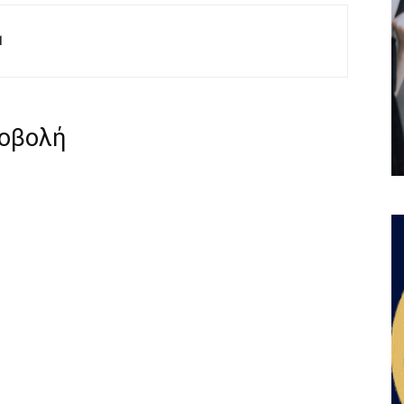
M
ροβολή