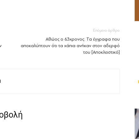
Επόμενο άρθρο
Αθώος ο 63χρονος: Τα έγγραφα που
ν
αποκαλύπτουν ότι τα χάπια ανήκαν στον αδερφό
του [Αποκλειστικό]
M
ροβολή