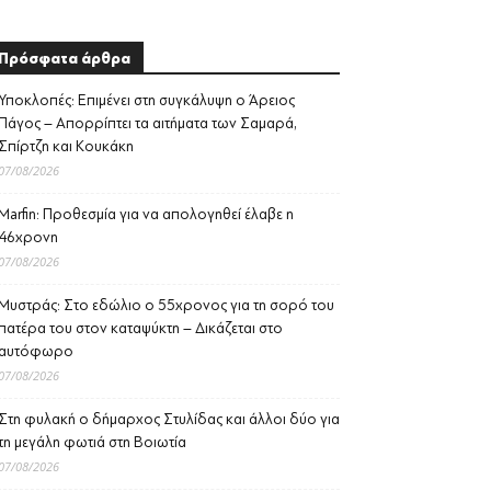
Πρόσφατα άρθρα
Υποκλοπές: Επιμένει στη συγκάλυψη ο Άρειος
Πάγος – Απορρίπτει τα αιτήματα των Σαμαρά,
Σπίρτζη και Κουκάκη
07/08/2026
Marfin: Προθεσμία για να απολογηθεί έλαβε η
46χρονη
07/08/2026
Μυστράς: Στο εδώλιο ο 55χρονος για τη σορό του
πατέρα του στον καταψύκτη – Δικάζεται στο
αυτόφωρο
07/08/2026
Στη φυλακή ο δήμαρχος Στυλίδας και άλλοι δύο για
τη μεγάλη φωτιά στη Βοιωτία
07/08/2026