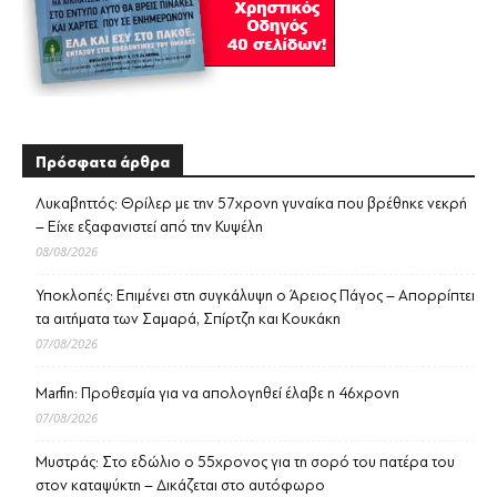
Πρόσφατα άρθρα
Λυκαβηττός: Θρίλερ με την 57χρονη γυναίκα που βρέθηκε νεκρή
– Είχε εξαφανιστεί από την Κυψέλη
08/08/2026
Υποκλοπές: Επιμένει στη συγκάλυψη ο Άρειος Πάγος – Απορρίπτει
τα αιτήματα των Σαμαρά, Σπίρτζη και Κουκάκη
07/08/2026
Marfin: Προθεσμία για να απολογηθεί έλαβε η 46χρονη
07/08/2026
Μυστράς: Στο εδώλιο ο 55χρονος για τη σορό του πατέρα του
στον καταψύκτη – Δικάζεται στο αυτόφωρο